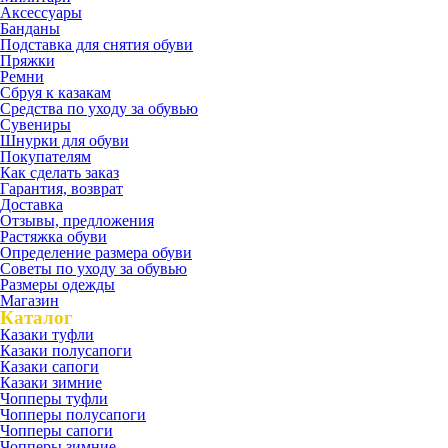
Аксессуары
Банданы
Подставка для снятия обуви
Пряжки
Ремни
Сбруя к казакам
Средства по уходу за обувью
Сувениры
Шнурки для обуви
Покупателям
Как сделать заказ
Гарантия, возврат
Доставка
Отзывы, предложения
Растяжка обуви
Определение размера обуви
Советы по уходу за обувью
Размеры одежды
Магазин
Каталог
Казаки туфли
Казаки полусапоги
Казаки сапоги
Казаки зимние
Чопперы туфли
Чопперы полусапоги
Чопперы сапоги
Чопперы зимние