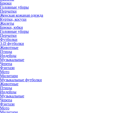
Брюки
Головные уборы
Перчатки
Женская кожаная одежда
Куртки, косухи
Жилеты
Брюки, юбки
Головные уборы
Перчатки
Футболки
3-D футболки
Животные
Птицы
Индейцы
Музыкальные
Черепа
Фэнтази
Мото
Милитари
Музыкальные футболки
Животные
Птицы
Индейцы
Музыкальные
Черепа
Фэнтази
Мото
Милитари