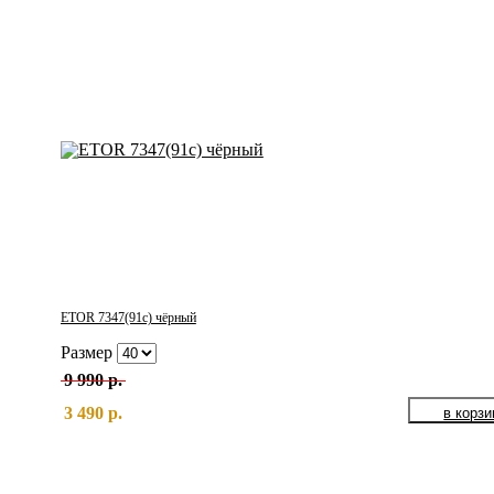
ETOR 7347(91с) чёрный
Размер
9 990 р.
3 490 р.