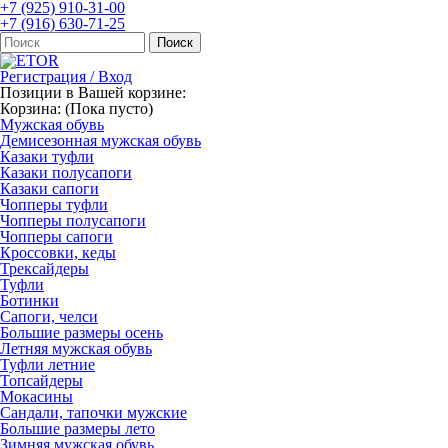
+7 (925) 910-31-00
+7 (916) 630-71-25
Регистрация / Вход
Позиции в Вашей корзине:
Корзина:
(Пока пусто)
Мужская обувь
Демисезонная мужская обувь
Казаки туфли
Казаки полусапоги
Казаки сапоги
Чопперы туфли
Чопперы полусапоги
Чопперы сапоги
Кроссовки, кеды
Трексайдеры
Туфли
Ботинки
Сапоги, челси
Большие размеры осень
Летняя мужская обувь
Туфли летние
Топсайдеры
Мокасины
Сандали, тапочки мужские
Большие размеры лето
Зимняя мужская обувь