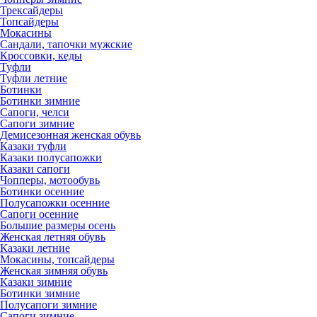
Трексайдеры
Топсайдеры
Мокасины
Сандали, тапочки мужские
Кроссовки, кеды
Туфли
Туфли летние
Ботинки
Ботинки зимние
Сапоги, челси
Сапоги зимние
Демисезонная женская обувь
Казаки туфли
Казаки полусапожки
Казаки сапоги
Чопперы, мотообувь
Ботинки осенние
Полусапожки осенние
Сапоги осенние
Большие размеры осень
Женская летняя обувь
Казаки летние
Мокасины, топсайдеры
Женская зимняя обувь
Казаки зимние
Ботинки зимние
Полусапоги зимние
Сапоги зимние