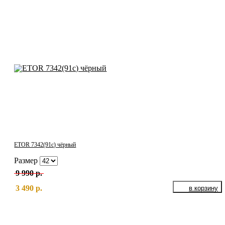
ETOR 7342(91с) чёрный
Размер
9 990 р.
3 490 р.