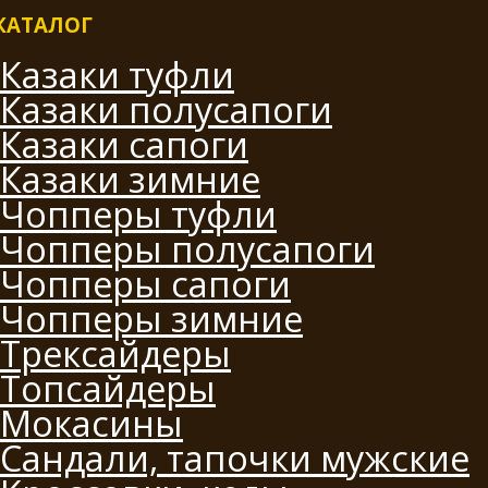
КАТАЛОГ
Казаки туфли
Казаки полусапоги
Казаки сапоги
Казаки зимние
Чопперы туфли
Чопперы полусапоги
Чопперы сапоги
Чопперы зимние
Трексайдеры
Топсайдеры
Мокасины
Сандали, тапочки мужские