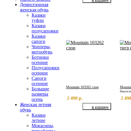
Демисезонная
женская обувь
Казаки
туфли
Казаки
полусапожки
Казаки
сапоги
Чопперы,
мотообувь
Ботинки
осенние
Полусапожки
осенние
Сапоги
осенние
Mountain 103262 слон
Mountai
Большие
брызга
размеры
2 490 р.
2 490
осень
Женская летняя
обувь
Казаки
летние
Мокасины,
топсайдеры