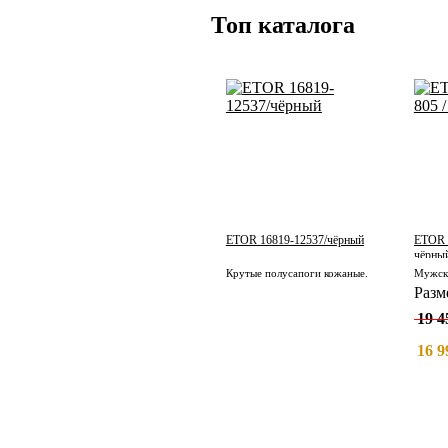
Топ каталога
ETOR 16819-12537/чёрный
ETOR 1
чёрный
Крутые полусапоги кожаные.
Разм
19 4
16 9