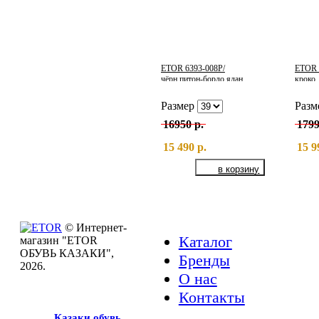
ETOR 6393-008Р/
ETOR 
чёрн.питон-бордо ялан
кроко
Размер
Разм
16950 р.
1799
15 490 р.
15 9
© Интернет-
Каталог
магазин "ETOR
ОБУВЬ КАЗАКИ",
Бренды
2026.
О нас
Контакты
Казак
и
обувь