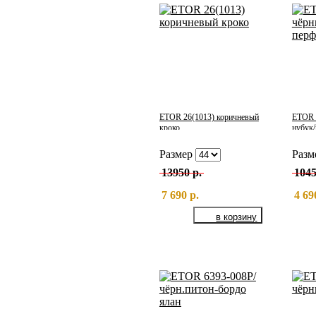
ETOR 26(1013) коричневый
ETOR 
кроко
нубук
Размер
Разм
13950 р.
1045
7 690 р.
4 69