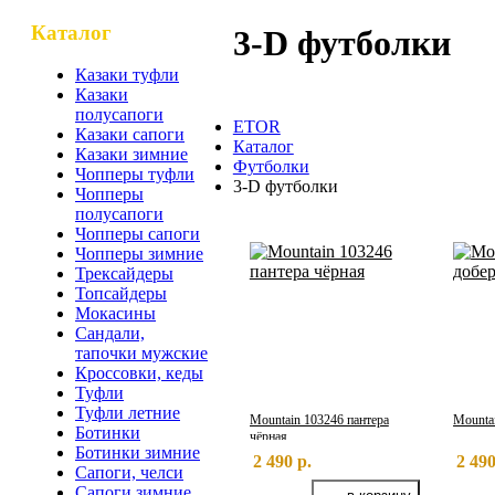
Каталог
3-D футболки
Казаки туфли
Казаки
полусапоги
ETOR
Казаки сапоги
Каталог
Казаки зимние
Футболки
Чопперы туфли
3-D футболки
Чопперы
полусапоги
Чопперы сапоги
Чопперы зимние
Трексайдеры
Топсайдеры
Мокасины
Сандали,
тапочки мужские
Кроссовки, кеды
Туфли
Туфли летние
Mountain 103246 пантера
Mounta
Ботинки
чёрная
Ботинки зимние
2 490 р.
2 490
Сапоги, челси
Сапоги зимние