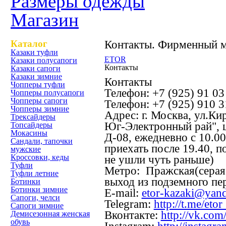
Размеры одежды
Магазин
Каталог
Контакты. Фирменный 
Казаки туфли
ETOR
Казаки полусапоги
Контакты
Казаки сапоги
Казаки зимние
Контакты
Чопперы туфли
Телефон:
+7 (925) 91 03
Чопперы полусапоги
Чопперы сапоги
Телефон:
+7 (925) 910 3
Чопперы зимние
Адрес:
г. Москва, ул.Ки
Трексайдеры
Юг-Электронный рай", ц
Топсайдеры
Мокасины
Д-08, ежедневно с 10.00
Сандали, тапочки
приехать после 19.40, 
мужские
Кроссовки, кеды
не ушли чуть раньше)
Туфли
Метро:
Пражская(серая 
Туфли летние
выход из подземного пе
Ботинки
Ботинки зимние
E-mail:
etor-kazaki@yand
Сапоги, челси
Telegram:
http://t.me/eto
Сапоги зимние
Вконтакте:
http://vk.com
Демисезонная женская
обувь