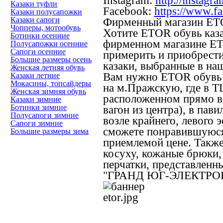
Instagram:
http://instagr
Казаки туфли
Facebook:
https://www.f
Казаки полусапожки
Казаки сапоги
Фирменный магазин E
Чопперы, мотообувь
Хотите ETOR обувь
каз
Ботинки осенние
фирменном магазине ET
Полусапожки осенние
Сапоги осенние
примерить и приобрест
Большие размеры осень
казаки, выбранные в на
Женская летняя обувь
Вам нужно ETOR обувь к
Казаки летние
Мокасины, топсайдеры
на м.Пражскую, где в Т
Женская зимняя обувь
расположенном прямо в
Казаки зимние
Ботинки зимние
вагон из центра), в пав
Полусапоги зимние
возле крайнего, левого 
Сапоги зимние
сможете понравившуюся 
Большие размеры зима
приемлемой цене. Такж
косуху, кожаные брюки,
перчатки, представленны
"ГРАНД ЮГ-ЭЛЕКТРО