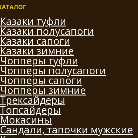
КАТАЛОГ
Казаки туфли
Казаки полусапоги
Казаки сапоги
Казаки зимние
Чопперы туфли
Чопперы полусапоги
Чопперы сапоги
Чопперы зимние
Трексайдеры
Топсайдеры
Мокасины
Сандали, тапочки мужские