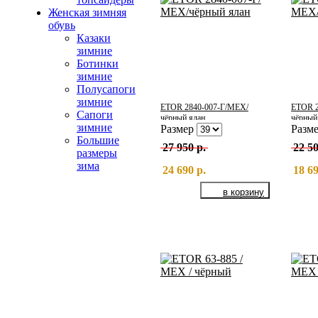
Женская зимняя
обувь
Казаки
зимние
Ботинки
зимние
Полусапоги
зимние
ETOR 2840-007-Г/МЕХ/
ETOR 2
Сапоги
чёрный ялан
чёрный
зимние
Размер
Разм
Большие
27 950 р.
22 50
размеры
зима
24 690 р.
18 69