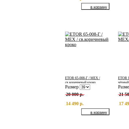
ETOR 65-008-Г / МЕХ /
ETOR 1
св.коричневый кроко
чёрный
Размер
Разм
20 000 р.
21 50
14 490 р.
17 49