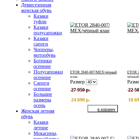
Демисезонная
женская обувь
Казаки
туфли
Казаки
полусапожки
Казаки
сапоги
Чопперы,
мотообувь
Ботинки
осенние
Полусапожки
ETOR 2840-007/МЕХ/чёрный
ETOR 2
ялан
чёрный
осенние
Размер
Разм
Сапоги
осенние
27 950 р.
22 50
Большие
24 690 р.
18 69
размеры
осень
Женская летняя
обувь
Казаки
летние
Мокасины,
топсайдеры