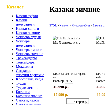
Каталог
Казаки зимние
Казаки туфли
Казаки
полусапоги
ETOR
Каталог
Мужская обувь
Зимняя м
Казаки сапоги
Казаки зимние
Чопперы туфли
Чопперы
полусапоги
Чопперы сапоги
Чопперы зимние
Трексайдеры
Топсайдеры
Мокасины
Сандали,
ETOR 63-008 / МЕХ /кроко
ETOR 1
тапочки мужские
натс
найт
Кроссовки, кеды
Размер
Разм
Туфли
19 990 р.
18 95
Туфли летние
Ботинки
17 990 р.
16 99
Ботинки зимние
Сапоги, челси
Сапоги зимние