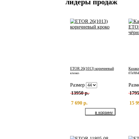
лидеры продаж
ETOR 26(1013) коричневый
Казак
кроко
65(884
Размер
Разм
13950 р.
1795
7 690 р.
15 9