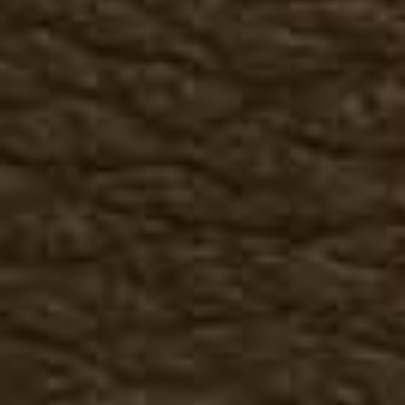
Брюки
Головные уборы
Перчатки
Женская кожаная одежда
Куртки, косухи
Жилеты
Брюки, юбки
Головные уборы
Перчатки
Футболки
3-D футболки
Животные
Птицы
Индейцы