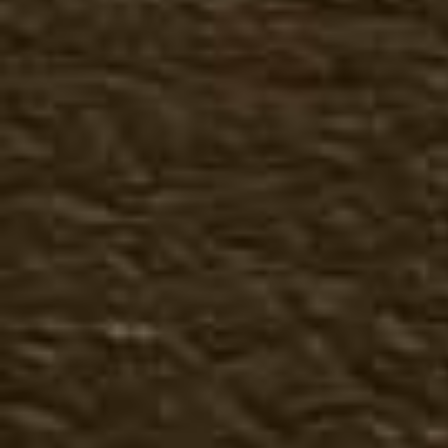
Музыкальные
Черепа
Фэнтази
Мото
Милитари
Музыкальные футболки
Животные
Птицы
Индейцы
Музыкальные
Черепа
Фэнтази
Мото
Милитари