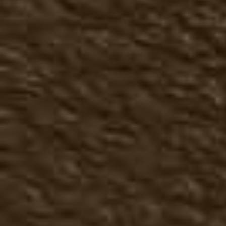
Чопперы сапоги
Кроссовки, кеды
Трексайдеры
Туфли
Ботинки
Сапоги, челси
Большие размеры осень
Летняя мужская обувь
Туфли летние
Топсайдеры
Мокасины
Сандали, тапочки мужск
Большие размеры лето
Зимняя мужская обувь