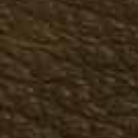
Казаки зимние
Чопперы зимние
Ботинки зимние
Сапоги зимние
Большие размеры зима
Женская обувь
Демисезонная женская о
Казаки туфли
Казаки полусапожки
Казаки сапоги
Чопперы, мотообувь
Ботинки осенние
Полусапожки осенние
Сапоги осенние