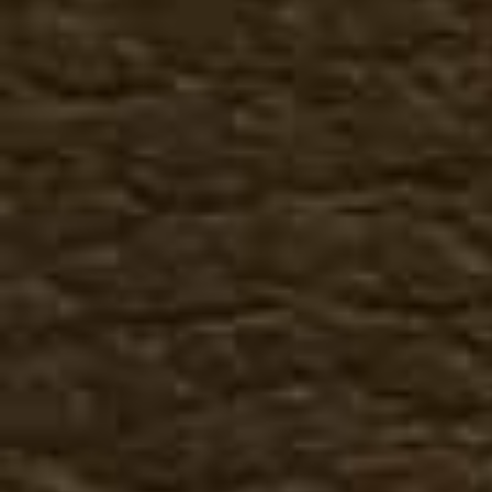
Аксессуары
Банданы
Подставка для снятия об
Пряжки
Ремни
Сбруя к казакам
Средства по уходу за обу
Сувениры
Шнурки для обуви
Покупателям
Как сделать заказ
Гарантия, возврат
Доставка
Отзывы, предложения