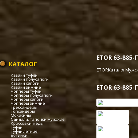
Растяжка обуви
Определение размера об
Советы по уходу за обув
Размеры одежды
Магазин
ETOR 63-885-
КАТАЛОГ
ETOR
Каталог
Мужск
Казаки туфли
Казаки полусапоги
Казаки сапоги
ETOR 63-885-
Казаки зимние
Чопперы туфли
Чопперы полусапоги
Чопперы сапоги
Чопперы зимние
Трексайдеры
Топсайдеры
Мокасины
Сандали, тапочки мужские
Кроссовки, кеды
Туфли
Туфли летние
Ботинки