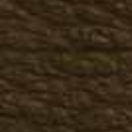
Большие размеры осень
Женская летняя обувь
Казаки летние
Мокасины, топсайдеры
Женская зимняя обувь
Казаки зимние
Ботинки зимние
Полусапоги зимние
Сапоги зимние
Большие размеры зима
Кожаная одежда
Мужская кожаная одежда
Куртки, косухи
Жилеты