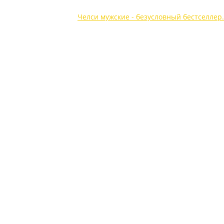
обувь
Сапоги, челси
Челси мужские - безусловный бестселлер.