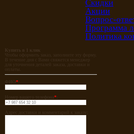
Скидки
Акции
Вопрос-отве
Программа л
Политика ко
Купить в 1 клик
Чтобы оформить заказ, заполните эту форму.
В течение дня с Вами свяжется менеджер
для уточнения деталей заказа, доставки и
оплаты.
ФИО
*
:
Номер вашего телефона
*
:
Адрес доставки и комментарий к заказу: