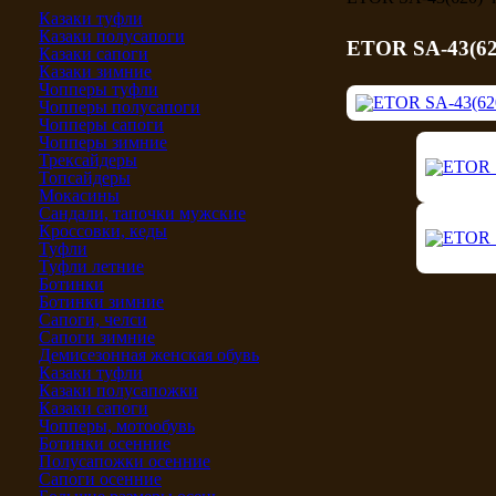
Казаки туфли
Казаки полусапоги
ETOR SA-43(62
Казаки сапоги
Казаки зимние
Чопперы туфли
Чопперы полусапоги
Чопперы сапоги
Чопперы зимние
Трексайдеры
Топсайдеры
Мокасины
Сандали, тапочки мужские
Кроссовки, кеды
Туфли
Туфли летние
Ботинки
Ботинки зимние
Сапоги, челси
Сапоги зимние
Демисезонная женская обувь
Казаки туфли
Казаки полусапожки
Казаки сапоги
Чопперы, мотообувь
Ботинки осенние
Полусапожки осенние
Сапоги осенние