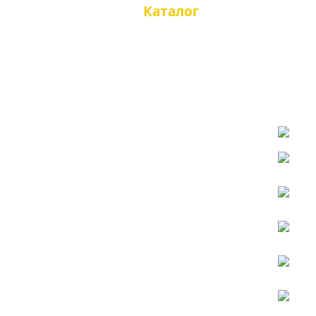
Каталог
ETOR 
Казаки туфли
Казаки полусапоги
ETOR
Кат
Казаки сапоги
ETOR 73
Казаки зимние
Чопперы туфли
Чопперы полусапоги
Чопперы сапоги
Чопперы зимние
ETOR 
Трексайдеры
Топсайдеры
Мокасины
Сандали, тапочки
мужские
Кроссовки, кеды
Туфли
Туфли летние
Ботинки
Ботинки зимние
Сапоги, челси
Сапоги зимние
Демисезонная женская
обувь
Казаки туфли
Казаки полусапожки
Казаки сапоги
Чопперы, мотообувь
Ботинки осенние
Полусапожки осенние
Сапоги осенние
Большие размеры осень
Женская летняя обувь
Казаки летние