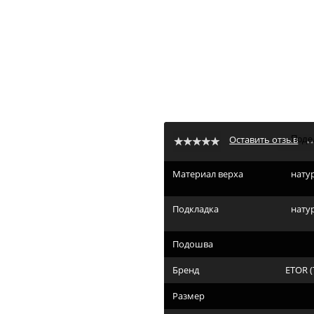
7342(91с) чёрный
алог
Мужская обувь
Летняя мужская обувь
Сандали, тапочки муж
42(91с) чёрный
7342(91с) чёрный
Оставить отзыв
Материал верха
нату
Подкладка
нату
Подошва
Бренд
ETOR (
Размер