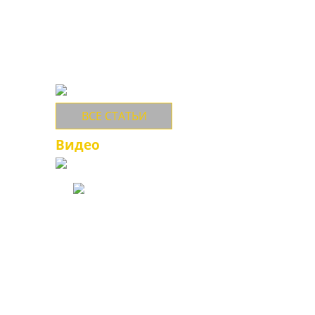
обувь ETOR российский
потребитель имеет с
90-х годов. За это
время многие оценили
качество,
долговечность,
большой выбор и
многообразие
ассортимента...
ВСЕ СТАТЬИ
Видео