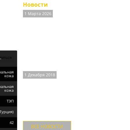
Новости
1 Марта 2026
ские
ВНИМАНИЕ! На
сайте есть
неточности.
Наличие размеров и
цены на часть товаров
не соответствуют
действительности,
Ведём работы по
уточнени...
ральная
1 Декабря 2018
кожа
ДОСТАВКА ТК
"СДЕК".
ральная
кожа
Теперь доставляем
товары и ТК "СДЕК" с
ТЭП
осмотром товара и
примеркой до оплаты.
Турция)
Стоимость до...
42
ВСЕ НОВОСТИ