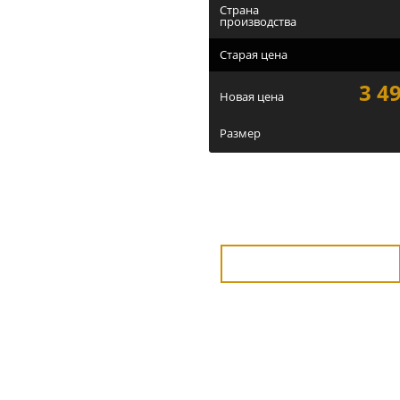
Страна
производства
Старая цена
3 49
Новая цена
Размер
или
Купить в 1 клик
мужские ETOR