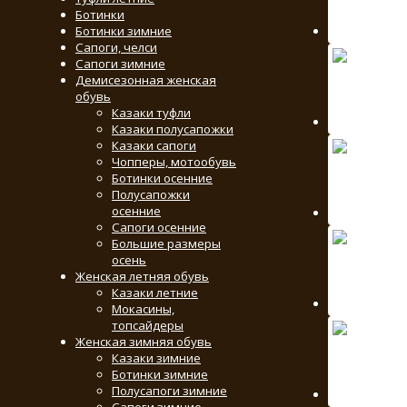
Ботинки
Ботинки зимние
Сапоги, челси
Сапоги зимние
Демисезонная женская
обувь
Казаки туфли
Казаки полусапожки
Казаки сапоги
Чопперы, мотообувь
Ботинки осенние
Полусапожки
осенние
Сапоги осенние
Большие размеры
осень
Женская летняя обувь
Казаки летние
Мокасины,
топсайдеры
Женская зимняя обувь
Казаки зимние
Ботинки зимние
Полусапоги зимние