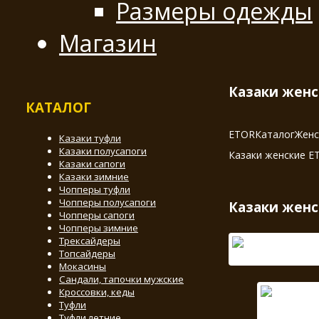
Размеры одежды
Магазин
Казаки женс
КАТАЛОГ
ETOR
Каталог
Женс
Казаки туфли
Казаки полусапоги
Казаки женские E
Казаки сапоги
Казаки зимние
Чопперы туфли
Чопперы полусапоги
Казаки женс
Чопперы сапоги
Чопперы зимние
Трексайдеры
Топсайдеры
Мокасины
Сандали, тапочки мужские
Кроссовки, кеды
Туфли
Туфли летние