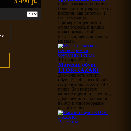
3 490 р.
Обувь казаки пользуется
большой популярностью у
россиян, как впрочем, и
по всему миру.
Приверженцев обуви в
стиле western, в наших
краях называемой
казаками, действительно
не мало.
1 Января 2026
Магазин обуви
ETOR-KAZAKI
Возможность купить
обувь ETOR российский
потребитель имеет с 90-х
годов. За это время
многие оценили качество,
долговечность, большой
выбор и многообразие
ассортимента...
Все статьи