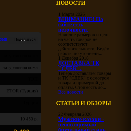
НОВОСТИ
1 Марта 2026
ВНИМАНИЕ! На
сайте есть
неточности.
Наличие размеров и цены
тзыв
на часть товаров не
соответствуют
действительности, Ведём
работы по уточнени...
натуральная кожа
1 Декабря 2018
ДОСТАВКА ТК
натуральная кожа
"СДЕК".
Теперь доставляем товары
и ТК "СДЕК" с осмотром
ТЭП
товара и примеркой до
оплаты. Стоимость до...
ETOR (Турция)
Все новости
Турция
СТАТЬИ И ОБЗОРЫ
22 Февраля 2026
Мужские казаки -
10 450 р.
неповторимый
брутальный стиль