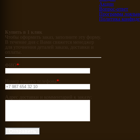
Акции
Вопрос-ответ
Программа лояльн
Политика конфиде
Купить в 1 клик
Чтобы оформить заказ, заполните эту форму.
В течение дня с Вами свяжется менеджер
для уточнения деталей заказа, доставки и
оплаты.
ФИО
*
:
Номер вашего телефона
*
:
Адрес доставки и комментарий к заказу: