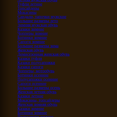
Туфли летние
Топсайдеры
Мокасины
Сандали, тапочки мужские
Большие размеры лето
Зимняя мужская обувь
Казаки зимние
Чопперы зимние
Ботинки зимние
Сапоги зимние
Большие размеры зима
Женская обувь
Демисезонная женская обувь
Казаки туфли
Казаки полусапожки
Казаки сапоги
Чопперы, мотообувь
Ботинки осенние
Полусапожки осенние
Сапоги осенние
Большие размеры осень
Женская летняя обувь
Казаки летние
Мокасины, топсайдеры
Женская зимняя обувь
Казаки зимние
Ботинки зимние
Полусапоги зимние