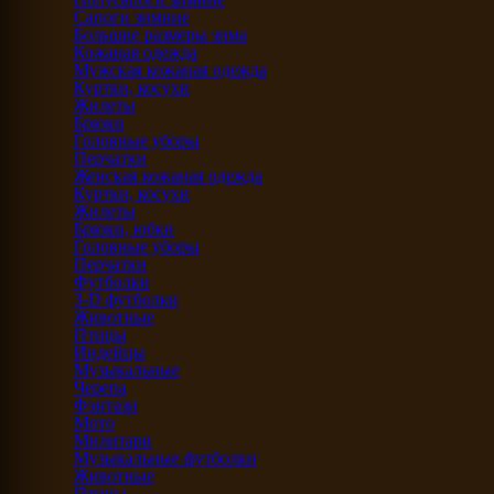
Сапоги зимние
Большие размеры зима
Кожаная одежда
Мужская кожаная одежда
Куртки, косухи
Жилеты
Брюки
Головные уборы
Перчатки
Женская кожаная одежда
Куртки, косухи
Жилеты
Брюки, юбки
Головные уборы
Перчатки
Футболки
3-D футболки
Животные
Птицы
Индейцы
Музыкальные
Черепа
Фэнтази
Мото
Милитари
Музыкальные футболки
Животные
Птицы