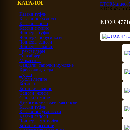
КАТАЛОГ
ETOR
Каталог
ETOR 4771(518
Казаки туфли
Казаки полусапоги
ETOR 4771(
Казаки сапоги
Казаки зимние
Чопперы туфли
Чопперы полусапоги
Чопперы сапоги
Чопперы зимние
Трексайдеры
Топсайдеры
Мокасины
Сандали, тапочки мужские
Кроссовки, кеды
Туфли
Туфли летние
Ботинки
Ботинки зимние
Сапоги, челси
Сапоги зимние
Демисезонная женская обувь
Казаки туфли
Казаки полусапожки
Казаки сапоги
Чопперы, мотообувь
Ботинки осенние