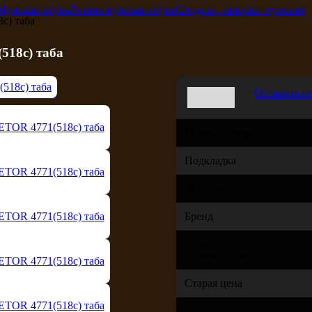
Мужская обувь
Летняя мужская обувь
Сандали, тапочки мужские
с) таба
518с) таба
Оставить о
Материал верха
Подкладка
Подошва
Бренд
Страна
производства
Старая цена