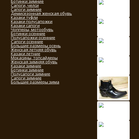
Ботинки зимние
Сапоги, челси
Сапоги зимние
Демисезонная женская обувь
Казаки туфли
Казаки полусапожки
Казаки сапоги
Чопперы, мотообувь
Ботинки осенние
Полусапожки осенние
Сапоги осенние
Большие размеры осень
Женская летняя обувь
Казаки летние
Мокасины, топсайдеры
Женская зимняя обувь
Казаки зимние
Ботинки зимние
Полусапоги зимние
Сапоги зимние
Большие размеры зима