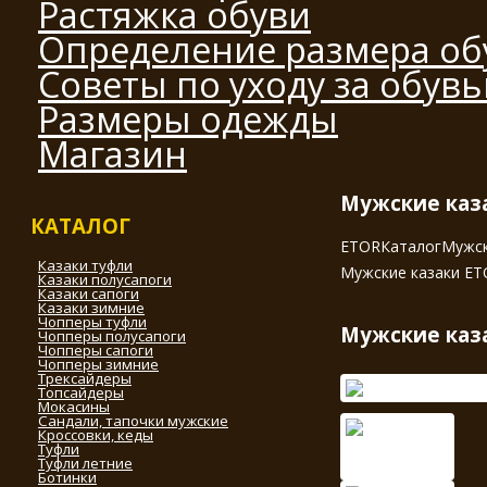
Растяжка обуви
Определение размера об
Советы по уходу за обув
Размеры одежды
Магазин
Мужские каза
КАТАЛОГ
ETOR
Каталог
Мужск
Казаки туфли
Мужские казаки ET
Казаки полусапоги
Казаки сапоги
Казаки зимние
Чопперы туфли
Мужские каза
Чопперы полусапоги
Чопперы сапоги
Чопперы зимние
Трексайдеры
Топсайдеры
Мокасины
Сандали, тапочки мужские
Кроссовки, кеды
Туфли
Туфли летние
Ботинки