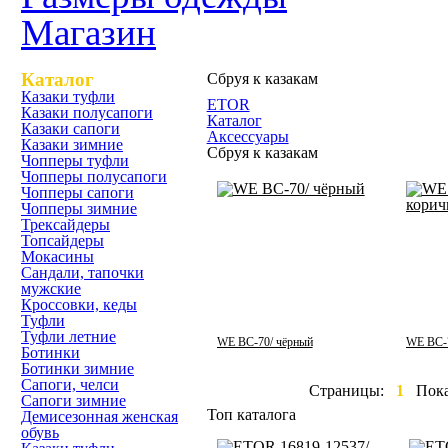
Магазин
Каталог
Сбруя к казакам
Казаки туфли
ETOR
Казаки полусапоги
Каталог
Казаки сапоги
Аксессуары
Казаки зимние
Сбруя к казакам
Чопперы туфли
Чопперы полусапоги
Чопперы сапоги
Чопперы зимние
Трексайдеры
Топсайдеры
Мокасины
Сандали, тапочки
мужские
Кроссовки, кеды
Туфли
Туфли летние
WE BC-70/ чёрный
WE BC-
Ботинки
Ботинки зимние
Сапоги, челси
Страницы:
1
Пок
Сапоги зимние
Топ каталога
Демисезонная женская
обувь