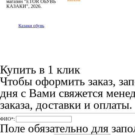
Каталог
Растяжка обув
магазин "ETOR ОБУВЬ
КАЗАКИ", 2026.
Бренды
Определение
размера обуви
О нас
Казак
и
обувь
Советы по уход
обувью
Контакты
Размеры одеж
Купить в 1 клик
Чтобы оформить заказ, зап
дня с Вами свяжется мене
заказа, доставки и оплаты.
ФИО
*
:
Поле обязательно для запо