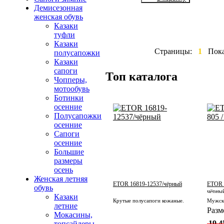
Демисезонная
женская обувь
Казаки
туфли
Казаки
Страницы:
1
Пок
полусапожки
Казаки
сапоги
Топ каталога
Чопперы,
мотообувь
Ботинки
осенние
Полусапожки
осенние
Сапоги
осенние
Большие
размеры
осень
Женская летняя
ETOR 16819-12537/чёрный
ETOR 1
обувь
чёрный
Казаки
Крутые полусапоги кожаные.
летние
Разм
Мокасины,
19 4
топсайдеры