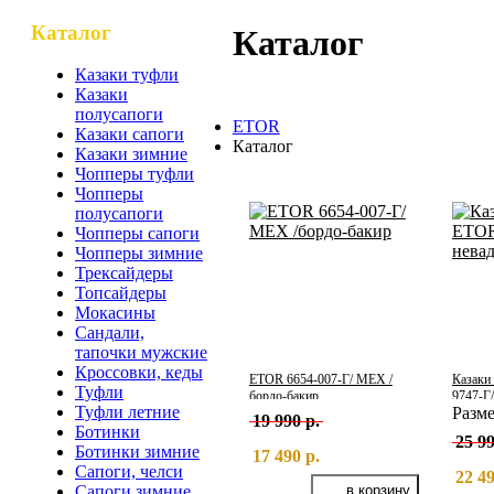
Каталог
Каталог
Казаки туфли
Казаки
полусапоги
ETOR
Казаки сапоги
Каталог
Казаки зимние
Чопперы туфли
Чопперы
полусапоги
Чопперы сапоги
Чопперы зимние
Трексайдеры
Топсайдеры
Мокасины
Сандали,
тапочки мужские
Кроссовки, кеды
ETOR 6654-007-Г/ МЕХ /
Казаки
Туфли
бордо-бакир
9747-Г
Туфли летние
Разм
19 990 р.
Ботинки
25 99
Ботинки зимние
17 490 р.
Сапоги, челси
22 49
Сапоги зимние