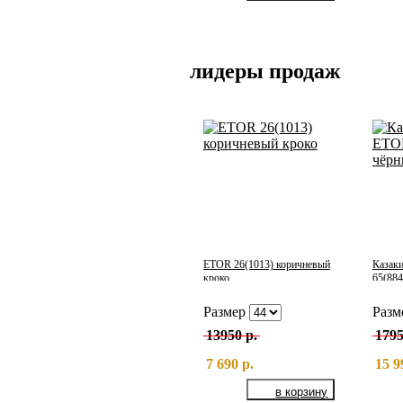
лидеры продаж
ETOR 26(1013) коричневый
Казак
кроко
65(884
Размер
Разм
13950 р.
1795
7 690 р.
15 9