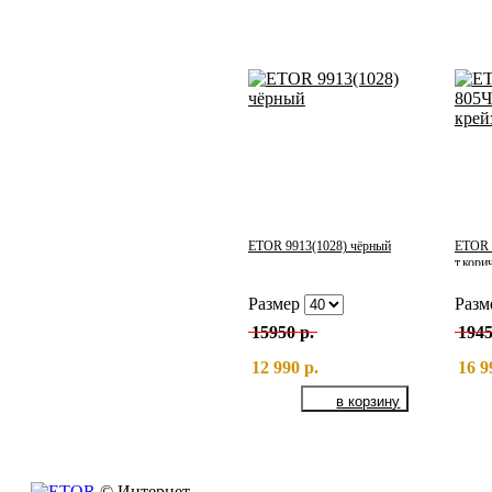
ETOR 9913(1028) чёрный
ETOR 
т.кори
Размер
Разм
15950 р.
1945
12 990 р.
16 9
© Интернет-