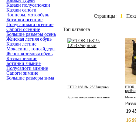
Казаки туфли
Казаки полусапожки
Казаки сапоги
Чопперы, мотообувь
Страницы:
1
Пок
Ботинки осенние
Полусапожки осенние
Сапоги осенние
Топ каталога
Большие размеры осень
Женская летняя обувь
Казаки летние
Мокасины, топсайдеры
Женская зимняя обувь
Казаки зимние
Ботинки зимние
Полусапоги зимние
Сапоги зимние
Большие размеры зима
ETOR 16819-12537/чёрный
ETOR 1
крейзи
Крутые полусапоги кожаные.
Разм
19 4
16 9