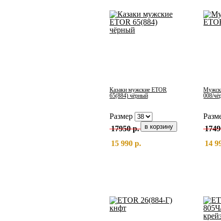
Казаки мужские ETOR
Мужски
65(884) чёрный
008/чё
Размер
Разм
17950 р.
1749
15 990 р.
14 9