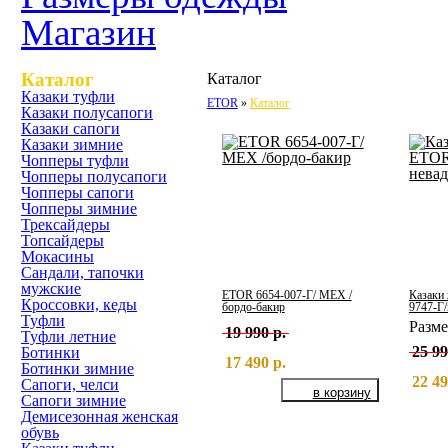
Магазин
Каталог
Каталог
Казаки туфли
ETOR
Каталог
Казаки полусапоги
Казаки сапоги
Казаки зимние
Чопперы туфли
Чопперы полусапоги
Чопперы сапоги
Чопперы зимние
Трексайдеры
Топсайдеры
Мокасины
Сандали, тапочки
мужские
ETOR 6654-007-Г/ МЕХ /
Казаки
Кроссовки, кеды
бордо-бакир
9747-Г/
Туфли
Разм
19 990 р.
Туфли летние
25 99
Ботинки
17 490 р.
Ботинки зимние
22 49
Сапоги, челси
Сапоги зимние
Демисезонная женская
обувь