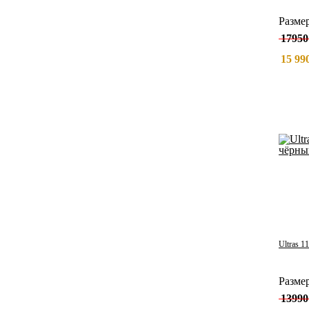
Разме
17950
15 990
Ultras 1
Разме
13990