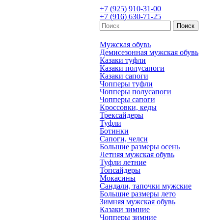
+7 (925) 910-31-00
+7 (916) 630-71-25
Мужская обувь
Демисезонная мужская обувь
Казаки туфли
Казаки полусапоги
Казаки сапоги
Чопперы туфли
Чопперы полусапоги
Чопперы сапоги
Кроссовки, кеды
Трексайдеры
Туфли
Ботинки
Сапоги, челси
Большие размеры осень
Летняя мужская обувь
Туфли летние
Топсайдеры
Мокасины
Сандали, тапочки мужские
Большие размеры лето
Зимняя мужская обувь
Казаки зимние
Чопперы зимние