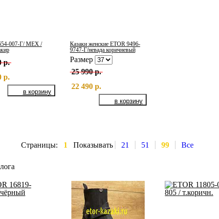
54-007-Г/ МЕХ /
Казаки женские ETOR 9496-
акир
9747-Г/невада коричневый
Размер
 р.
25 990 р.
 р.
22 490 р.
Страницы:
1
Показывать
21
51
99
Все
лога