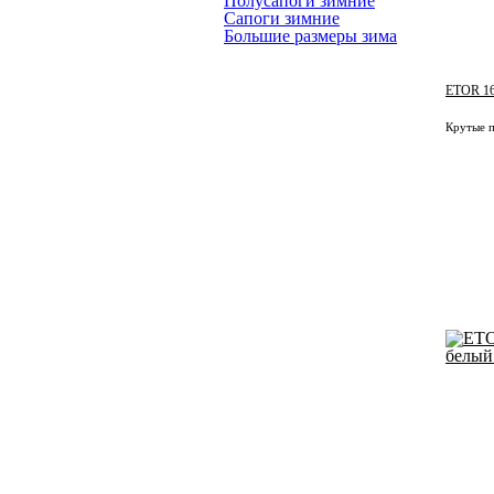
Полусапоги зимние
Сапоги зимние
Большие размеры зима
ETOR 16
Крутые п