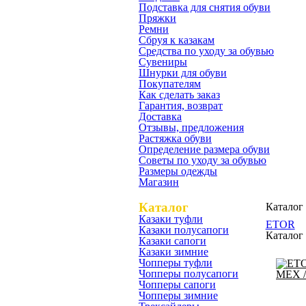
Подставка для снятия обуви
Пряжки
Ремни
Сбруя к казакам
Средства по уходу за обувью
Сувениры
Шнурки для обуви
Покупателям
Как сделать заказ
Гарантия, возврат
Доставка
Отзывы, предложения
Растяжка обуви
Определение размера обуви
Советы по уходу за обувью
Размеры одежды
Магазин
Каталог
Каталог
Казаки туфли
ETOR
Казаки полусапоги
Каталог
Казаки сапоги
Казаки зимние
Чопперы туфли
Чопперы полусапоги
Чопперы сапоги
Чопперы зимние