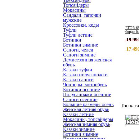
Трексайдеры
Топсайдеры
Мокасины
Сандали, тапочки
мужские
Кроссовки, кеды
ETOR 66
Туфли
бордо-б
Туфли летние
19 990
Ботинки
Ботинки зимние
17 490
Сапоги, челси
Сапоги зимние
Демисезонная женская
обувь
Казаки туфли
Казаки полусапожки
Казаки сапоги
Чопперы, мотообувь
Ботинки осенние
Полусапожки осенние
Сапоги осенние
Большие размеры осень
Топ ката
Женская летняя обувь
Казаки летние
Мокасины, топсайдеры
Женская зимняя обувь
Казаки зимние
Ботинки зимние