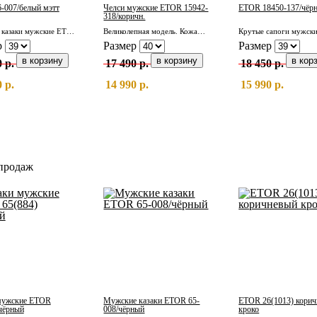
-007/белый мэтт
Челси мужские ETOR 15942-
ETOR 18450-137/чёрн
318/коричн.
Кожаные казаки мужские ETOR 26-007/белый мэтт
Великолепная модель. Кожаные мужские челси ETOR 15942-318/коричн.
р
Размер
Размер
 р.
17 490 р.
18 450 р.
 р.
14 990 р.
15 990 р.
продаж
мужские ETOR
Мужские казаки ETOR 65-
ETOR 26(1013) кори
 чёрный
008/чёрный
кроко