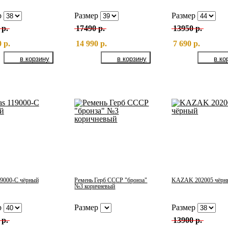
р
Размер
Размер
 р.
17490 р.
13950 р.
 р.
14 990 р.
7 690 р.
19000-С чёрный
Ремень Герб СССР "бронза"
KAZAK 202005 чёрн
№3 коричневый
р
Размер
Размер
 р.
13900 р.