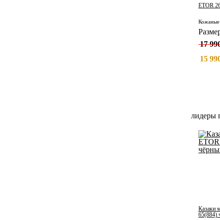
ETOR 26
Разме
17 990
15 990
лидеры 
Казаки 
65(884)