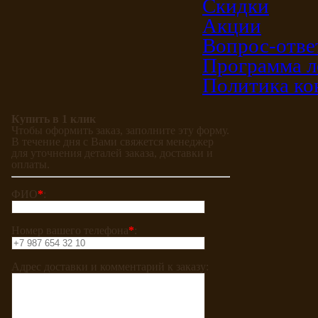
Скидки
Акции
Вопрос-отве
Программа л
Политика ко
Купить в 1 клик
Чтобы оформить заказ, заполните эту форму.
В течение дня с Вами свяжется менеджер
для уточнения деталей заказа, доставки и
оплаты.
ФИО
*
:
Номер вашего телефона
*
:
Адрес доставки и комментарий к заказу: