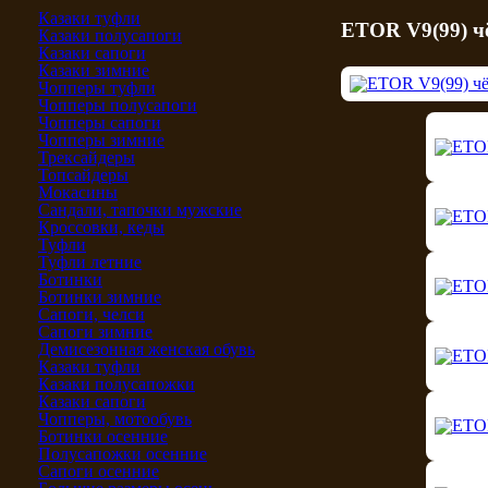
Казаки туфли
ETOR V9(99) 
Казаки полусапоги
Казаки сапоги
Казаки зимние
Чопперы туфли
Чопперы полусапоги
Чопперы сапоги
Чопперы зимние
Трексайдеры
Топсайдеры
Мокасины
Сандали, тапочки мужские
Кроссовки, кеды
Туфли
Туфли летние
Ботинки
Ботинки зимние
Сапоги, челси
Сапоги зимние
Демисезонная женская обувь
Казаки туфли
Казаки полусапожки
Казаки сапоги
Чопперы, мотообувь
Ботинки осенние
Полусапожки осенние
Сапоги осенние