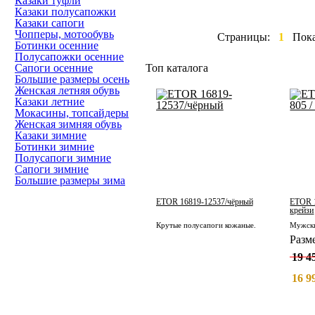
Казаки туфли
Казаки полусапожки
Казаки сапоги
Чопперы, мотообувь
Страницы:
1
Пок
Ботинки осенние
Полусапожки осенние
Сапоги осенние
Топ каталога
Большие размеры осень
Женская летняя обувь
Казаки летние
Мокасины, топсайдеры
Женская зимняя обувь
Казаки зимние
Ботинки зимние
Полусапоги зимние
Сапоги зимние
Большие размеры зима
ETOR 16819-12537/чёрный
ETOR 1
крейзи
Крутые полусапоги кожаные.
Разм
19 4
16 9