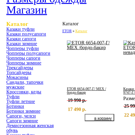
Магазин
Каталог
Каталог
Казаки туфли
ETOR
Каталог
Казаки полусапоги
Казаки сапоги
Казаки зимние
Чопперы туфли
Чопперы полусапоги
Чопперы сапоги
Чопперы зимние
Трексайдеры
Топсайдеры
Мокасины
Сандали, тапочки
мужские
ETOR 6654-007-Г/ МЕХ /
Казаки
Кроссовки, кеды
бордо-бакир
9747-Г/
Туфли
Разм
19 990 р.
Туфли летние
25 99
Ботинки
17 490 р.
Ботинки зимние
22 49
Сапоги, челси
Сапоги зимние
Демисезонная женская
обувь