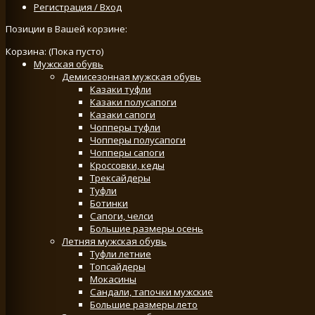
Регистрация / Вход
Позиции в Вашей корзине:
Корзина:
(Пока пусто)
Мужская обувь
Демисезонная мужская обувь
Казаки туфли
Казаки полусапоги
Казаки сапоги
Чопперы туфли
Чопперы полусапоги
Чопперы сапоги
Кроссовки, кеды
Трексайдеры
Туфли
Ботинки
Сапоги, челси
Большие размеры осень
Летняя мужская обувь
Туфли летние
Топсайдеры
Мокасины
Сандали, тапочки мужские
Большие размеры лето