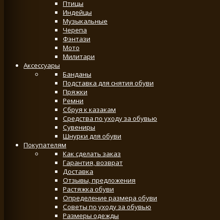
Птицы
Индейцы
Музыкальные
Черепа
Фэнтази
Мото
Милитари
Аксессуары
Банданы
Подставка для снятия обуви
Пряжки
Ремни
Сбруя к казакам
Средства по уходу за обувью
Сувениры
Шнурки для обуви
Покупателям
Как сделать заказ
Гарантия, возврат
Доставка
Отзывы, предложения
Растяжка обуви
Определение размера обуви
Советы по уходу за обувью
Размеры одежды