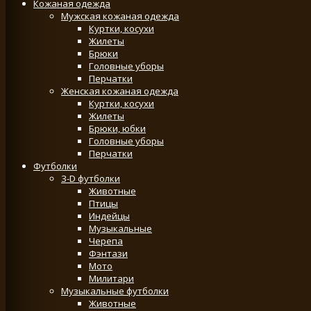
Кожаная одежда
Мужская кожаная одежда
Куртки, косухи
Жилеты
Брюки
Головные уборы
Перчатки
Женская кожаная одежда
Куртки, косухи
Жилеты
Брюки, юбки
Головные уборы
Перчатки
Футболки
3-D футболки
Животные
Птицы
Индейцы
Музыкальные
Черепа
Фэнтази
Мото
Милитари
Музыкальные футболки
Животные