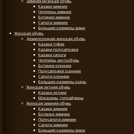
Зимняя мужская обувь
Казаки зимние
Чопперы зимние
Ботинки зимние
Сапоги зимние
Большие размеры зима
Женская обувь
Демисезонная женская обувь
Казаки туфли
Казаки полусапожки
Казаки сапоги
Чопперы, мотообувь
Ботинки осенние
Полусапожки осенние
Сапоги осенние
Большие размеры осень
Женская летняя обувь
Казаки летние
Мокасины, топсайдеры
Женская зимняя обувь
Казаки зимние
Ботинки зимние
Полусапоги зимние
Сапоги зимние
Большие размеры зима