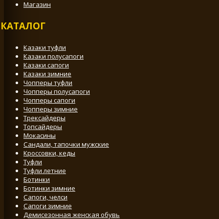
Магазин
КАТАЛОГ
Казаки туфли
Казаки полусапоги
Казаки сапоги
Казаки зимние
Чопперы туфли
Чопперы полусапоги
Чопперы сапоги
Чопперы зимние
Трексайдеры
Топсайдеры
Мокасины
Сандали, тапочки мужские
Кроссовки, кеды
Туфли
Туфли летние
Ботинки
Ботинки зимние
Сапоги, челси
Сапоги зимние
Демисезонная женская обувь