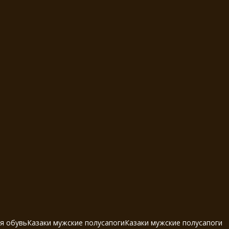
я обувь
Казаки мужские полусапоги
Казаки мужские полусапоги