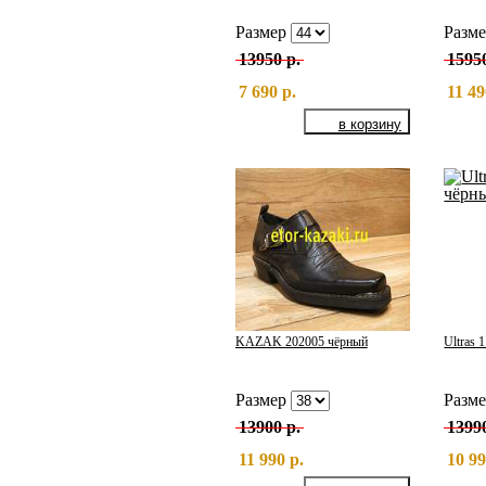
Размер
Разм
13950 р.
1595
7 690 р.
11 49
KAZAK 202005 чёрный
Ultras 
Размер
Разм
13900 р.
1399
11 990 р.
10 99