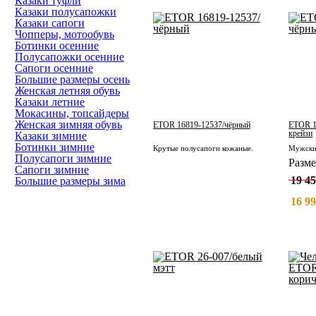
Казаки туфли
Казаки полусапожки
Казаки сапоги
Чопперы, мотообувь
Ботинки осенние
Полусапожки осенние
Сапоги осенние
Большие размеры осень
Женская летняя обувь
Казаки летние
Мокасины, топсайдеры
Женская зимняя обувь
ETOR 16819-12537/чёрный
ETOR 1
крейзи
Казаки зимние
Ботинки зимние
Крутые полусапоги кожаные.
Полусапоги зимние
Разм
Сапоги зимние
19 45
Большие размеры зима
16 99