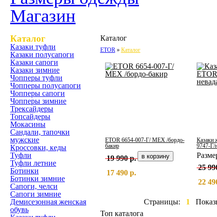
Магазин
Каталог
Каталог
Казаки туфли
ETOR
Каталог
Казаки полусапоги
Казаки сапоги
Казаки зимние
Чопперы туфли
Чопперы полусапоги
Чопперы сапоги
Чопперы зимние
Трексайдеры
Топсайдеры
Мокасины
Сандали, тапочки
мужские
ETOR 6654-007-Г/ МЕХ /бордо-
Казаки 
бакир
9747-Г/
Кроссовки, кеды
Туфли
Разм
19 990 р.
Туфли летние
25 99
Ботинки
17 490 р.
Ботинки зимние
22 49
Сапоги, челси
Сапоги зимние
Демисезонная женская
Страницы:
1
Показ
обувь
Топ каталога