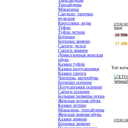
Трексайдеры
Топсайдеры
Мокасины
Сандали, тапочки
мужские
Кроссовки, кеды
ETOR 665
Туфли
бакир
Туфли летние
19 990
Ботинки
Ботинки зимние
17 490
Сапоги, челси
Сапоги зимние
Демисезонная женская
обувь
Казаки туфли
Топ ката
Казаки полусапожки
Казаки сапоги
Чопперы, мотообувь
Ботинки осенние
Полусапожки осенние
Сапоги осенние
Большие размеры осень
Женская летняя обувь
Казаки летние
Мокасины, топсайдеры
Женская зимняя обувь
Казаки зимние
ETOR 168
Ботинки зимние