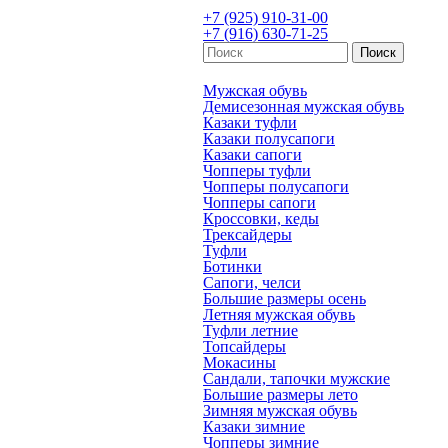
+7 (925) 910-31-00
+7 (916) 630-71-25
Мужская обувь
Демисезонная мужская обувь
Казаки туфли
Казаки полусапоги
Казаки сапоги
Чопперы туфли
Чопперы полусапоги
Чопперы сапоги
Кроссовки, кеды
Трексайдеры
Туфли
Ботинки
Сапоги, челси
Большие размеры осень
Летняя мужская обувь
Туфли летние
Топсайдеры
Мокасины
Сандали, тапочки мужские
Большие размеры лето
Зимняя мужская обувь
Казаки зимние
Чопперы зимние