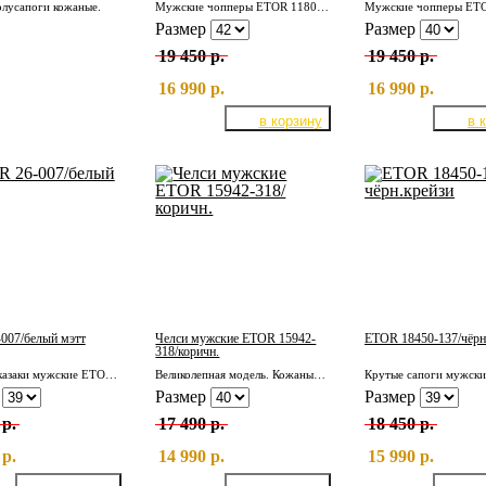
лусапоги кожаные.
Мужские чопперы ETOR 11805-08-805 / чёрный крейзи
Размер
Размер
19 450 р.
19 450 р.
16 990 р.
16 990 р.
007/белый мэтт
Челси мужские ETOR 15942-
ETOR 18450-137/чёрн
318/коричн.
Кожаные казаки мужские ETOR 26-007/белый мэтт
Великолепная модель. Кожаные мужские челси ETOR 15942-318/коричн.
р
Размер
Размер
 р.
17 490 р.
18 450 р.
 р.
14 990 р.
15 990 р.