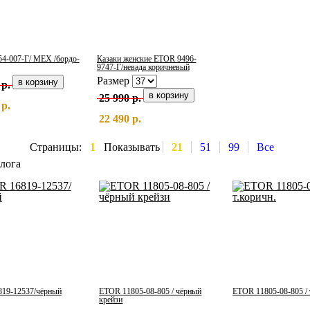
4-007-Г/ МЕХ /бордо-
Казаки женские ETOR 9496-
9747-Г/невада коричневый
Размер
 р.
25 990 р.
 р.
22 490 р.
Страницы:
1
Показывать
21
51
99
Все
лога
19-12537/чёрный
ETOR 11805-08-805 / чёрный
ETOR 11805-08-805 / 
крейзи