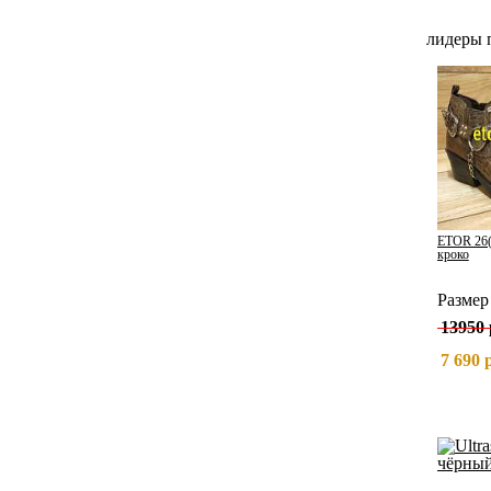
лидеры 
ETOR 26(
кроко
Разме
13950 
7 690 