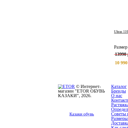
Ultras 11
Разме
13990 
10 990
© Интернет-
Каталог
магазин "ETOR ОБУВЬ
Бренды
КАЗАКИ", 2026.
О нас
Контакт
Растяжк
Определ
Советы 
Казак
и
обувь
Размеры
Доставка
Как сдел