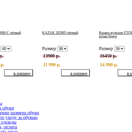
9000-С чёрный
KAZAK 202005 чёрный
Казаки мужские ETOR
кроко браун
р
Размер
Размер
р.
13900 р.
16450 р.
 р.
11 990 р.
14 990 р.
ы
а обуви
ение размера обуви
по уходу за обувью
 одежды
, оплата
ать заказ