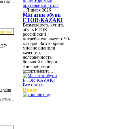
Мужские чопперы ETOR 11805-08-805 / т.коричн.
1 Января 2026
Магазин обуви
ETOR-KAZAKI
Возможность купить
обувь ETOR
российский
потребитель имеет с 90-
х годов. За это время
многие оценили
качество,
долговечность,
большой выбор и
многообразие
ассортимента...
Все статьи
Видео
.крейзи
Крутые сапоги мужские ETOR 18450-137/чёрн.крейзи из плотной кожи КРС. Подкладка полностью из отборной, натуральной кожи. Надёжная, износостойкая подошва.