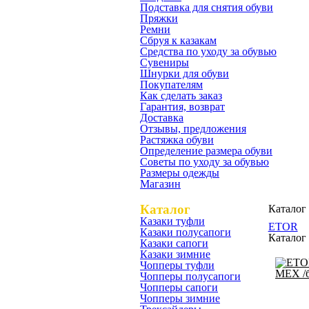
Подставка для снятия обуви
Пряжки
Ремни
Сбруя к казакам
Средства по уходу за обувью
Сувениры
Шнурки для обуви
Покупателям
Как сделать заказ
Гарантия, возврат
Доставка
Отзывы, предложения
Растяжка обуви
Определение размера обуви
Советы по уходу за обувью
Размеры одежды
Магазин
Каталог
Каталог
Казаки туфли
ETOR
Казаки полусапоги
Каталог
Казаки сапоги
Казаки зимние
Чопперы туфли
Чопперы полусапоги
Чопперы сапоги
Чопперы зимние