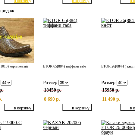
продаж
1013) коричневый
ETOR 65(884) тиффани таба
ETOR 26(884-Г) кнфт
р
Размер
Размер
р.
18450 р.
15950 р.
р.
8 690 р.
11 490 р.