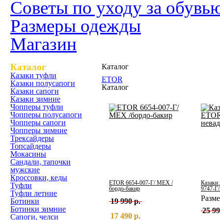
Советы по уходу за обувь
Размеры одежды
Магазин
Каталог
Каталог
Казаки туфли
ETOR
Казаки полусапоги
Каталог
Казаки сапоги
Казаки зимние
Чопперы туфли
Чопперы полусапоги
Чопперы сапоги
Чопперы зимние
Трексайдеры
Топсайдеры
Мокасины
Сандали, тапочки
мужские
Кроссовки, кеды
ETOR 6654-007-Г/ МЕХ /
Казаки
Туфли
бордо-бакир
9747-Г/
Туфли летние
Разм
Ботинки
19 990 р.
Ботинки зимние
25 99
17 490 р.
Сапоги, челси