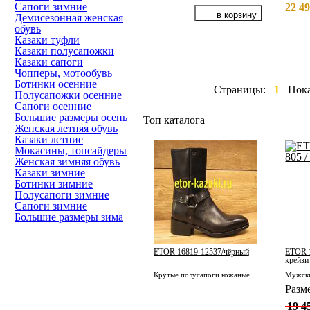
Сапоги зимние
22 49
Демисезонная женская
обувь
Казаки туфли
Казаки полусапожки
Казаки сапоги
Чопперы, мотообувь
Ботинки осенние
Страницы:
1
Пок
Полусапожки осенние
Сапоги осенние
Большие размеры осень
Топ каталога
Женская летняя обувь
Казаки летние
Мокасины, топсайдеры
Женская зимняя обувь
Казаки зимние
Ботинки зимние
Полусапоги зимние
Сапоги зимние
Большие размеры зима
ETOR 16819-12537/чёрный
ETOR 1
крейзи
Крутые полусапоги кожаные.
Разм
19 4