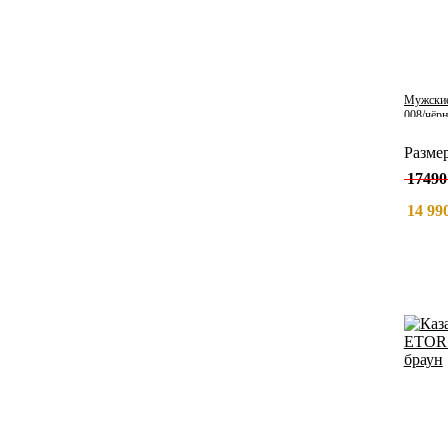
Мужские
008/чёр
Разме
17490
14 990