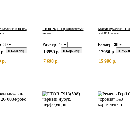
 казаки ETOR 65-
ETOR 26(1013) коричневый
Казаки мужские ETO
ный
кроко
65(884) чёрный
р
Размер
Размер
 р.
13950 р.
17950 р.
 р.
7 690 р.
15 990 р.