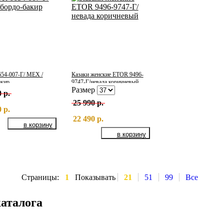
54-007-Г/ МЕХ /
Казаки женские ETOR 9496-
акир
9747-Г/невада коричневый
Размер
 р.
25 990 р.
 р.
22 490 р.
Страницы:
1
Показывать
21
51
99
Все
каталога