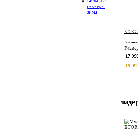
Большие
размеры
зима
ETOR 26
Разме
17 990
15 990
лиде