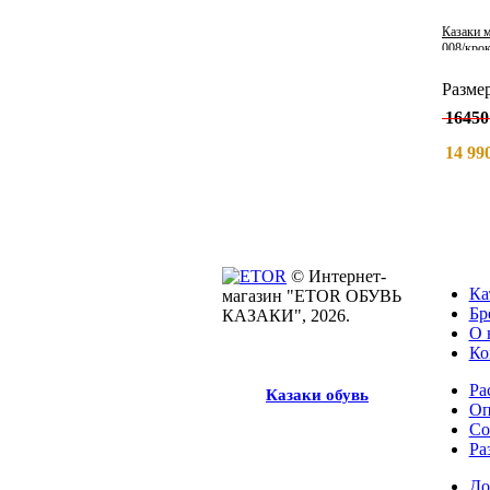
Казаки 
008/крок
Разме
16450
14 990
© Интернет-
Ка
магазин "ETOR ОБУВЬ
Бр
КАЗАКИ", 2026.
О 
Ко
Ра
Казак
и
обувь
Оп
Со
Ра
До