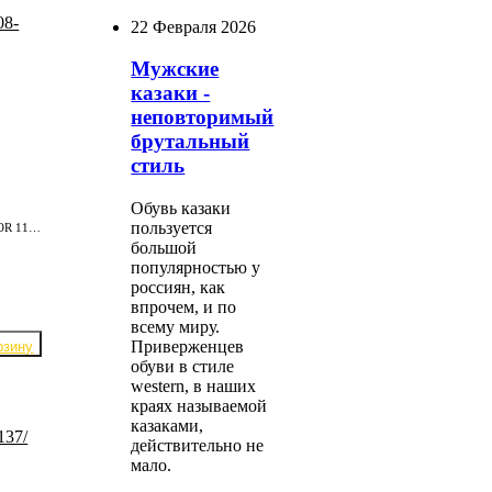
22 Февраля 2026
Мужские
казаки -
неповторимый
брутальный
стиль
Обувь казаки
пользуется
Мужские чопперы ETOR 11805-08-805 / т.коричн.
большой
популярностью у
россиян, как
впрочем, и по
всему миру.
Приверженцев
обуви в стиле
western, в наших
краях называемой
казаками,
действительно не
мало.