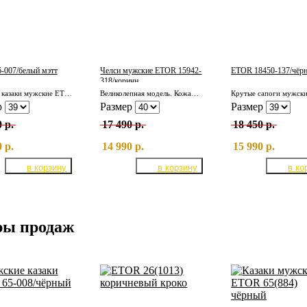
-007/белый мэтт
Челси мужские ETOR 15942-
ETOR 18450-137/чёрн
318/коричн.
Кожаные казаки мужские ETOR 26-007/белый мэтт
Великолепная модель. Кожаные мужские челси ETOR 15942-318/коричн.
р
Размер
Размер
 р.
17 490 р.
18 450 р.
 р.
14 990 р.
15 990 р.
ры продаж