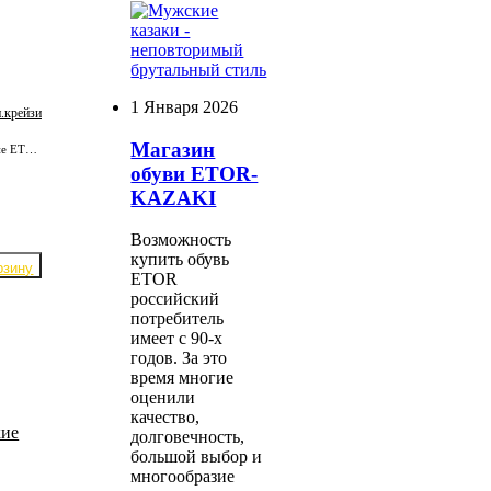
1 Января 2026
.крейзи
Магазин
Крутые сапоги мужские ETOR 18450-137/чёрн.крейзи из плотной кожи КРС. Подкладка полностью из отборной, натуральной кожи. Надёжная, износостойкая подошва.
обуви ETOR-
KAZAKI
Возможность
купить обувь
ETOR
российский
потребитель
имеет с 90-х
годов. За это
время многие
оценили
качество,
долговечность,
большой выбор и
многообразие