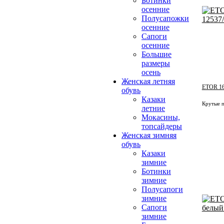
Ботинки
осенние
Полусапожки
осенние
Сапоги
осенние
Большие
размеры
осень
Женская летняя
ETOR 16
обувь
Казаки
Крутые п
летние
Мокасины,
топсайдеры
Женская зимняя
обувь
Казаки
зимние
Ботинки
зимние
Полусапоги
зимние
Сапоги
зимние