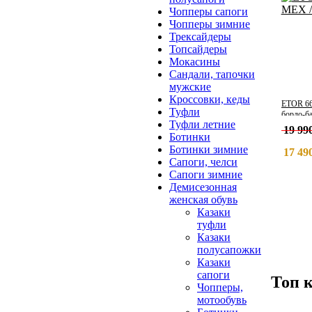
Чопперы сапоги
Чопперы зимние
Трексайдеры
Топсайдеры
Мокасины
Сандали, тапочки
мужские
Кроссовки, кеды
ETOR 66
Туфли
бордо-б
Туфли летние
19 990
Ботинки
Ботинки зимние
17 490
Сапоги, челси
Сапоги зимние
Демисезонная
женская обувь
Казаки
туфли
Казаки
полусапожки
Казаки
сапоги
Топ 
Чопперы,
мотообувь