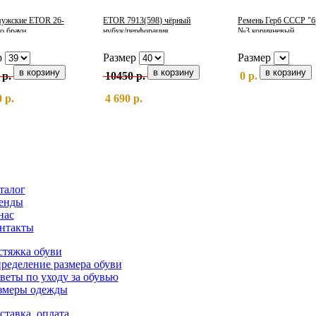
мужские ETOR 26-
ETOR 7913(598) чёрный
Ремень Герб СССР "б
о браун
нубук/перфорация
№3 коричневый
р
Размер
Размер
 р.
10450 р.
0 р.
 р.
4 690 р.
талог
енды
нас
нтакты
стяжка обуви
ределение размера обуви
веты по уходу за обувью
змеры одежды
ставка, оплата