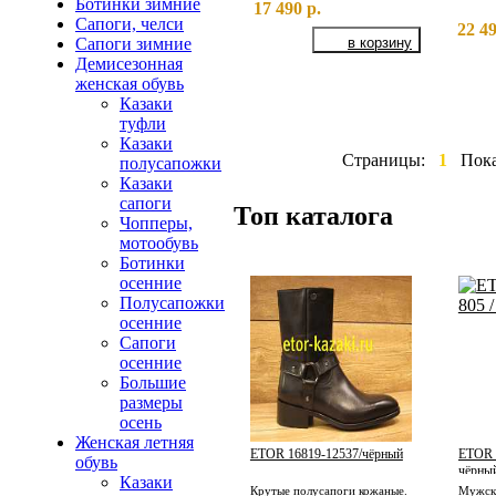
Ботинки зимние
17 490 р.
Сапоги, челси
22 49
Сапоги зимние
Демисезонная
женская обувь
Казаки
туфли
Казаки
Страницы:
1
Пок
полусапожки
Казаки
сапоги
Топ каталога
Чопперы,
мотообувь
Ботинки
осенние
Полусапожки
осенние
Сапоги
осенние
Большие
размеры
осень
Женская летняя
ETOR 16819-12537/чёрный
ETOR 1
обувь
чёрный
Казаки
Крутые полусапоги кожаные.