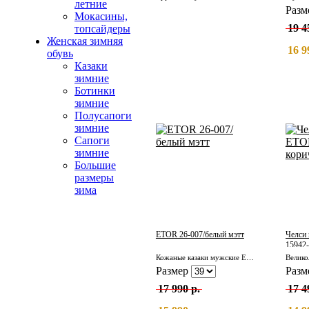
летние
Разм
Мокасины,
19 4
топсайдеры
Женская зимняя
16 9
обувь
Казаки
зимние
Ботинки
зимние
Полусапоги
зимние
Сапоги
зимние
Большие
размеры
зима
ETOR 26-007/белый мэтт
Челси
15942-
Кожаные казаки мужские ETOR 26-007/белый мэтт
Размер
Разм
17 990 р.
17 4