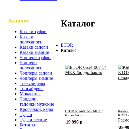
Каталог
Каталог
Казаки туфли
Казаки
полусапоги
ETOR
Казаки сапоги
Каталог
Казаки зимние
Чопперы туфли
Чопперы
полусапоги
Чопперы сапоги
Чопперы зимние
Трексайдеры
Топсайдеры
Мокасины
Сандали,
тапочки мужские
Кроссовки, кеды
ETOR 6654-007-Г/ МЕХ /
Казаки
Туфли
бордо-бакир
9747-Г
Туфли летние
Разм
19 990 р.
Ботинки
25 99