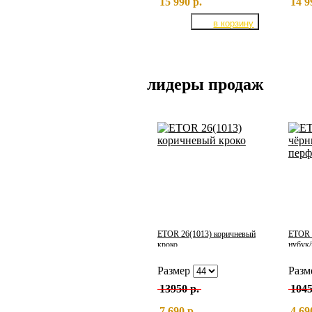
15 990 р.
14 9
лидеры продаж
ETOR 26(1013) коричневый
ETOR 
кроко
нубук
Размер
Разм
13950 р.
1045
7 690 р.
4 69