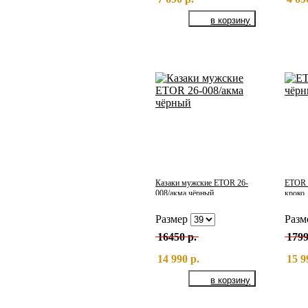
Казаки мужские ETOR 26-
ETOR 
008/акма чёрный
кроко
Размер
Разм
16450 р.
1799
14 990 р.
15 9