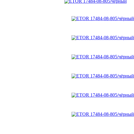
Чопперы туфли
Чопперы
полусапоги
Чопперы сапоги
Чопперы зимние
Трексайдеры
Топсайдеры
Мокасины
Сандали, тапочки
мужские
Кроссовки, кеды