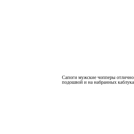
Туфли
Туфли летние
Ботинки
Ботинки зимние
Сапоги, челси
Сапоги зимние
Сапоги мужские чопперы отличного
подошвой и на набранных каблука
Демисезонная
женская обувь
Женская летняя
обувь
Женская зимняя
обувь