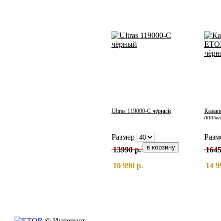
Ultras 119000-С чёрный
Казак
008/ак
Размер
Разм
13990 р.
1645
10 990 р.
14 9
© Интернет-