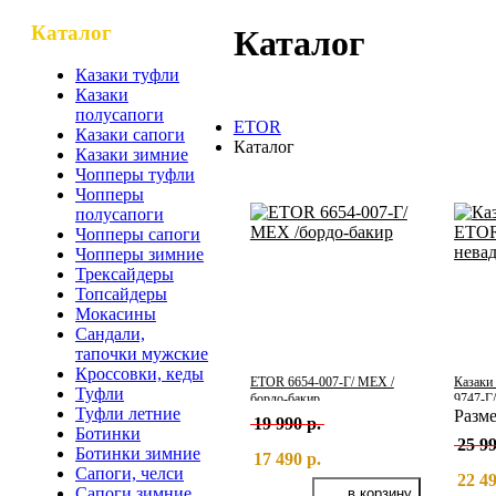
Каталог
Каталог
Казаки туфли
Казаки
полусапоги
ETOR
Казаки сапоги
Каталог
Казаки зимние
Чопперы туфли
Чопперы
полусапоги
Чопперы сапоги
Чопперы зимние
Трексайдеры
Топсайдеры
Мокасины
Сандали,
тапочки мужские
Кроссовки, кеды
ETOR 6654-007-Г/ МЕХ /
Казаки
Туфли
бордо-бакир
9747-Г
Туфли летние
Разм
19 990 р.
Ботинки
25 99
Ботинки зимние
17 490 р.
Сапоги, челси
22 49
Сапоги зимние