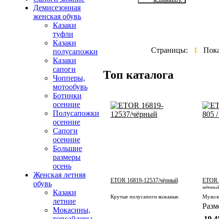
Демисезонная
женская обувь
Казаки
туфли
Казаки
Страницы:
1
Пок
полусапожки
Казаки
сапоги
Топ каталога
Чопперы,
мотообувь
Ботинки
осенние
Полусапожки
осенние
Сапоги
осенние
Большие
размеры
осень
Женская летняя
ETOR 16819-12537/чёрный
ETOR 1
обувь
чёрный
Казаки
Крутые полусапоги кожаные.
летние
Разм
Мокасины,
топсайдеры
19 4