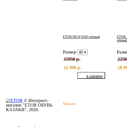
ETOR 9913(1028) чёрный
ETOR 
чёрны
Размер
Разм
15950 р.
2250
12 990 р.
18 9
© Интернет-
Каталог
Растяжка обув
магазин "ETOR ОБУВЬ
КАЗАКИ", 2026.
Бренды
Определение
размера обуви
О нас