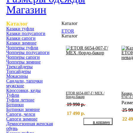
Магазин
Каталог
Каталог
Казаки туфли
ETOR
Казаки полусапоги
Каталог
Казаки сапоги
Казаки зимние
Чопперы туфли
Чопперы полусапоги
Чопперы сапоги
Чопперы зимние
Трексайдеры
Топсайдеры
Мокасины
Сандали, тапочки
мужские
Кроссовки, кеды
ETOR 6654-007-Г/ МЕХ /
Казаки
Туфли
бордо-бакир
9747-Г/
Туфли летние
Разм
19 990 р.
Ботинки
Ботинки зимние
25 99
17 490 р.
Сапоги, челси
Сапоги зимние
22 49
Демисезонная женская
обувь