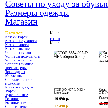
Советы по уходу за обувь
Размеры одежды
Магазин
Каталог
Каталог
Казаки туфли
ETOR
Казаки полусапоги
Каталог
Казаки сапоги
Казаки зимние
Чопперы туфли
Чопперы полусапоги
Чопперы сапоги
Чопперы зимние
Трексайдеры
Топсайдеры
Мокасины
Сандали, тапочки
мужские
Кроссовки, кеды
ETOR 6654-007-Г/ МЕХ /
Казаки
Туфли
бордо-бакир
9747-Г/
Туфли летние
Разм
Ботинки
19 990 р.
Ботинки зимние
25 99
17 490 р.
Сапоги, челси