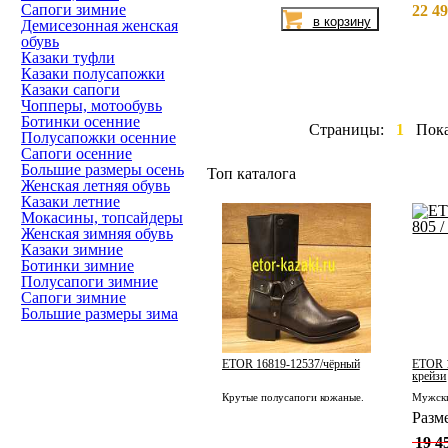
Сапоги зимние
22 49
Демисезонная женская
обувь
Казаки туфли
Казаки полусапожки
Казаки сапоги
Чопперы, мотообувь
Ботинки осенние
Страницы:
1
Пок
Полусапожки осенние
Сапоги осенние
Большие размеры осень
Топ каталога
Женская летняя обувь
Казаки летние
Мокасины, топсайдеры
Женская зимняя обувь
Казаки зимние
Ботинки зимние
Полусапоги зимние
Сапоги зимние
Большие размеры зима
ETOR 16819-12537/чёрный
ETOR 1
крейзи
Крутые полусапоги кожаные.
Разм
19 4