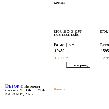
ETOR 11805-08-805Ч/
ETOR 9
т.коричневый крейзи
Размер
Разм
19450 р.
1595
16 990 р.
12 9
© Интернет-
Каталог
Растяжка обув
магазин "ETOR ОБУВЬ
КАЗАКИ", 2026.
Бренды
Определение
размера обуви
О нас