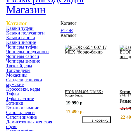
Магазин
Каталог
Каталог
Казаки туфли
ETOR
Казаки полусапоги
Каталог
Казаки сапоги
Казаки зимние
Чопперы туфли
Чопперы полусапоги
Чопперы сапоги
Чопперы зимние
Трексайдеры
Топсайдеры
Мокасины
Сандали, тапочки
мужские
Кроссовки, кеды
ETOR 6654-007-Г/ МЕХ /
Казаки
Туфли
бордо-бакир
9747-Г/
Туфли летние
Разм
19 990 р.
Ботинки
Ботинки зимние
25 99
17 490 р.
Сапоги, челси
Сапоги зимние
22 49
Демисезонная женская
обувь