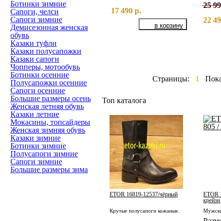
Ботинки зимние
25 99
17 490 р.
Сапоги, челси
Сапоги зимние
22 49
Демисезонная женская
обувь
Казаки туфли
Казаки полусапожки
Казаки сапоги
Чопперы, мотообувь
Ботинки осенние
Страницы:
1
Пок
Полусапожки осенние
Сапоги осенние
Большие размеры осень
Топ каталога
Женская летняя обувь
Казаки летние
Мокасины, топсайдеры
Женская зимняя обувь
Казаки зимние
Ботинки зимние
Полусапоги зимние
Сапоги зимние
Большие размеры зима
ETOR 16819-12537/чёрный
ETOR 1
крейзи
Крутые полусапоги кожаные.
Разм