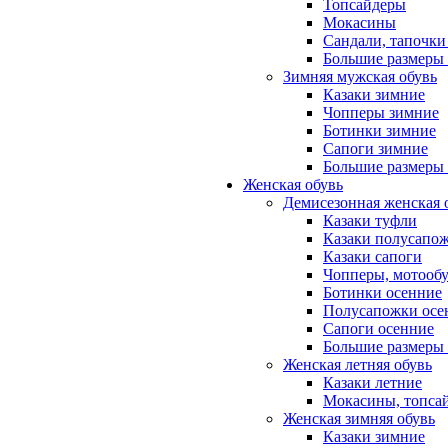
Топсайдеры
Мокасины
Сандали, тапочки
Большие размеры 
Зимняя мужская обувь
Казаки зимние
Чопперы зимние
Ботинки зимние
Сапоги зимние
Большие размеры
Женская обувь
Демисезонная женская 
Казаки туфли
Казаки полусапо
Казаки сапоги
Чопперы, мотооб
Ботинки осенние
Полусапожки осе
Сапоги осенние
Большие размеры 
Женская летняя обувь
Казаки летние
Мокасины, топса
Женская зимняя обувь
Казаки зимние