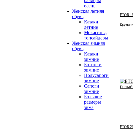
размеры
осень
Женская летняя
ETOR 16
обувь
Казаки
Крутые п
летние
Мокасины,
топсайдеры
Женская зимняя
обувь
Казаки
зимние
Ботинки
зимние
Полусапоги
зимние
Сапоги
зимние
Большие
размеры
зима
ETOR 26