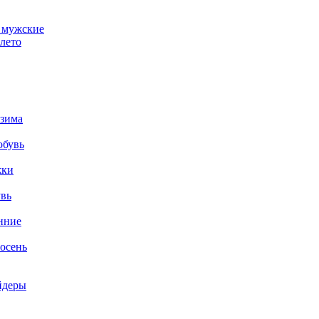
 мужские
лето
 зима
обувь
жки
увь
нние
осень
йдеры