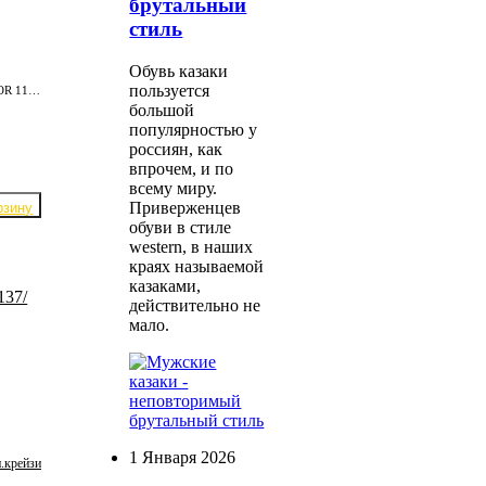
брутальный
стиль
Обувь казаки
пользуется
Мужские чопперы ETOR 11805-08-805 / т.коричн.
большой
популярностью у
россиян, как
впрочем, и по
всему миру.
Приверженцев
обуви в стиле
western, в наших
краях называемой
казаками,
действительно не
мало.
1 Января 2026
.крейзи