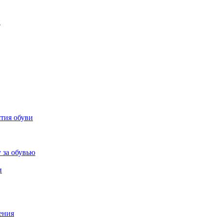
и
ятия обуви
 за обувью
и
ения