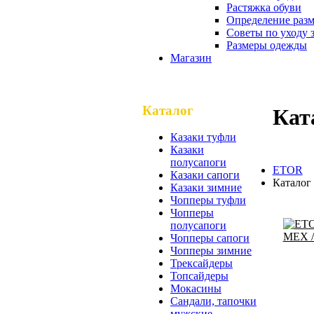
Растяжка обуви
Определение разм
Советы по уходу 
Размеры одежды
Магазин
Каталог
Кат
Казаки туфли
Казаки
полусапоги
ETOR
Казаки сапоги
Каталог
Казаки зимние
Чопперы туфли
Чопперы
полусапоги
Чопперы сапоги
Чопперы зимние
Трексайдеры
Топсайдеры
Мокасины
Сандали, тапочки
мужские