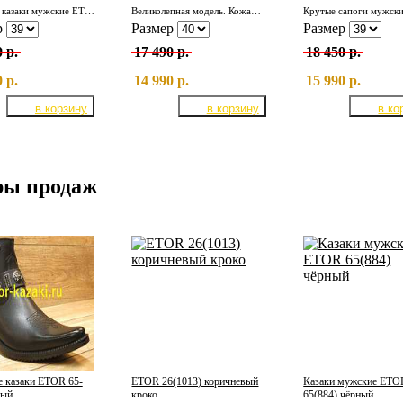
Кожаные казаки мужские ETOR 26-007/белый мэтт
Великолепная модель. Кожаные мужские челси ETOR 15942-318/коричн.
р
Размер
Размер
 р.
17 490 р.
18 450 р.
 р.
14 990 р.
15 990 р.
ры продаж
 казаки ETOR 65-
ETOR 26(1013) коричневый
Казаки мужские ETO
ный
кроко
65(884) чёрный