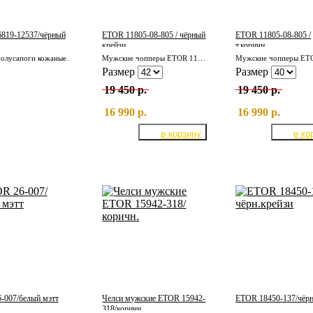
819-12537/чёрный
ETOR 11805-08-805 / чёрный
ETOR 11805-08-805 /
крейзи
т.коричн.
олусапоги кожаные.
Мужские чопперы ETOR 11805-08-805 / чёрный крейзи
Размер
Размер
19 450 р.
19 450 р.
16 990 р.
16 990 р.
-007/белый мэтт
Челси мужские ETOR 15942-
ETOR 18450-137/чёрн
318/коричн.