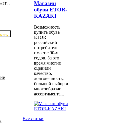
Магазин
Крутые сапоги мужские ETOR 18450-137/чёрн.крейзи из плотной кожи КРС. Подкладка полностью из отборной, натуральной кожи. Надёжная, износостойкая подошва.
обуви ETOR-
KAZAKI
Возможность
купить обувь
ETOR
российский
потребитель
имеет с 90-х
годов. За это
время многие
оценили
качество,
долговечность,
большой выбор и
многообразие
ассортимента...
Все статьи
R