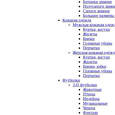
Ботинки зимние
Полусапоги зимн
Сапоги зимние
Большие размеры
Кожаная одежда
Мужская кожаная одеж
Куртки, косухи
Жилеты
Брюки
Головные уборы
Перчатки
Женская кожаная одежд
Куртки, косухи
Жилеты
Брюки, юбки
Головные уборы
Перчатки
Футболки
3-D футболки
Животные
Птицы
Индейцы
Музыкальные
Черепа
Фэнтази