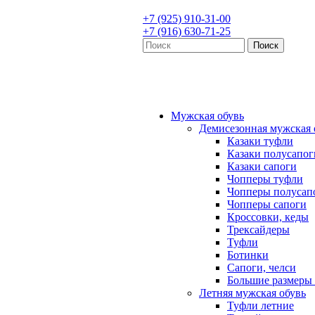
+7 (925) 910-31-00
+7 (916) 630-71-25
Мужская обувь
Демисезонная мужская 
Казаки туфли
Казаки полусапог
Казаки сапоги
Чопперы туфли
Чопперы полусап
Чопперы сапоги
Кроссовки, кеды
Трексайдеры
Туфли
Ботинки
Сапоги, челси
Большие размеры 
Летняя мужская обувь
Туфли летние