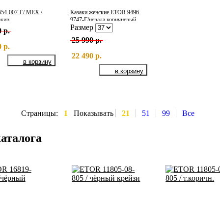
54-007-Г/ МЕХ /
Казаки женские ETOR 9496-
акир
9747-Г/невада коричневый
Размер
 р.
25 990 р.
 р.
22 490 р.
Страницы:
1
Показывать
21
51
99
Все
каталога