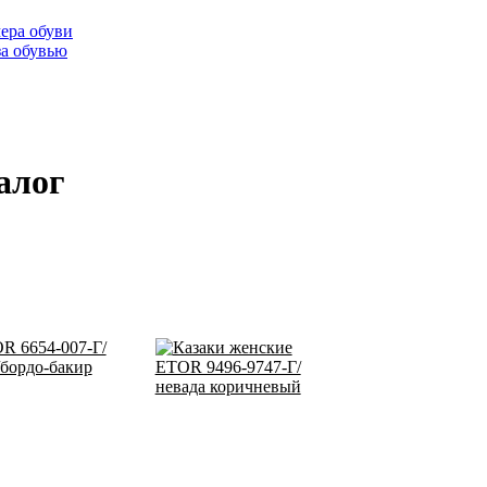
ера обуви
за обувью
алог