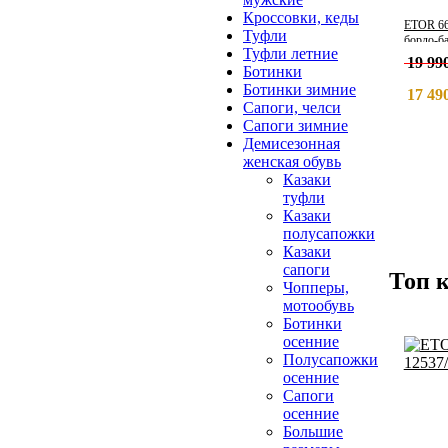
Кроссовки, кеды
ETOR 66
Туфли
бордо-б
Туфли летние
19 990
Ботинки
Ботинки зимние
17 490
Сапоги, челси
Сапоги зимние
Демисезонная
женская обувь
Казаки
туфли
Казаки
полусапожки
Казаки
сапоги
Топ 
Чопперы,
мотообувь
Ботинки
осенние
Полусапожки
осенние
Сапоги
осенние
Большие