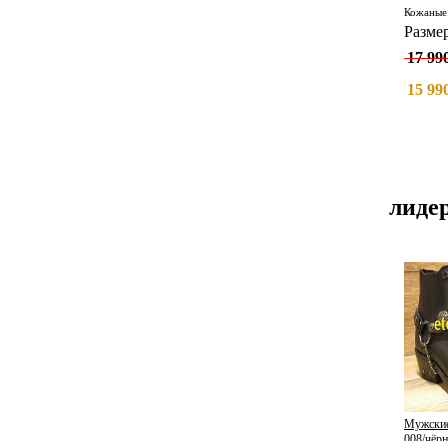
Разме
17 990
15 990
лиде
Мужские
008/чёр