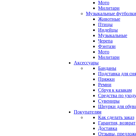
Мото
Милитари
Музыкальные футболк
Животные
Птицы
Индейцы
Музыкальные
Черепа
Фэнтази
Мото
Милитари
Аксессуары
Банданы
Подставка для сн
Пряжки
Ремни
Сбруя к казакам
Средства по уходу
Сувениры
Шнурки для обув
Покупателям
Как сделать заказ
Гарантия, возврат
Доставка
Отзывы, предлож