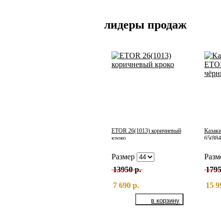
лидеры продаж
ETOR 26(1013) коричневый
Казак
кроко
65(884
Размер
Разм
13950 р.
1795
7 690 р.
15 9