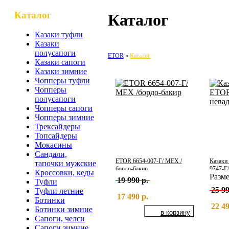
Каталог
Каталог
Казаки туфли
Казаки
полусапоги
ETOR
Каталог
Казаки сапоги
Казаки зимние
Чопперы туфли
Чопперы
полусапоги
Чопперы сапоги
Чопперы зимние
Трексайдеры
Топсайдеры
Мокасины
Сандали,
ETOR 6654-007-Г/ МЕХ /
Казаки
тапочки мужские
бордо-бакир
9747-Г
Кроссовки, кеды
Разм
19 990 р.
Туфли
25 99
Туфли летние
17 490 р.
Ботинки
22 49
Ботинки зимние
Сапоги, челси
Сапоги зимние