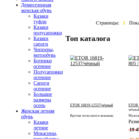
Демисезонная
женская обувь
Казаки
туфли
Страницы:
1
Пок
Казаки
полусапожки
Топ каталога
Казаки
сапоги
Чопперы,
мотообувь
Ботинки
осенние
Полусапожки
осенние
Сапоги
осенние
Большие
размеры
осень
ETOR 16819-12537/чёрный
ETOR 1
чёрный
Женская летняя
Крутые полусапоги кожаные.
обувь
Разм
Казаки
летние
19 4
Мокасины,
топсайдеры