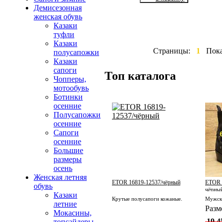
Демисезонная
женская обувь
Казаки
туфли
Казаки
Страницы:
1
Пок
полусапожки
Казаки
сапоги
Топ каталога
Чопперы,
мотообувь
Ботинки
осенние
Полусапожки
осенние
Сапоги
осенние
Большие
размеры
осень
Женская летняя
ETOR 16819-12537/чёрный
ETOR 1
обувь
чёрный
Казаки
Крутые полусапоги кожаные.
летние
Разм
Мокасины,
19 4
топсайдеры