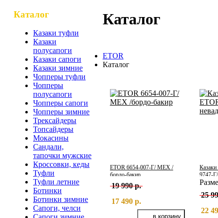
Каталог
Каталог
Казаки туфли
Казаки
полусапоги
ETOR
Казаки сапоги
Каталог
Казаки зимние
Чопперы туфли
Чопперы
полусапоги
Чопперы сапоги
Чопперы зимние
Трексайдеры
Топсайдеры
Мокасины
Сандали,
тапочки мужские
Кроссовки, кеды
ETOR 6654-007-Г/ МЕХ /
Казаки
Туфли
бордо-бакир
9747-Г
Туфли летние
Разм
19 990 р.
Ботинки
25 99
Ботинки зимние
17 490 р.
Сапоги, челси
22 49
Сапоги зимние