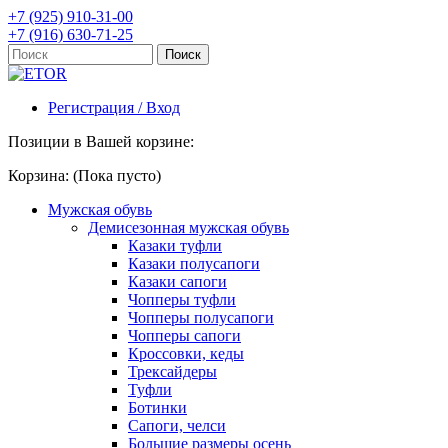
+7 (925) 910-31-00
+7 (916) 630-71-25
Регистрация / Вход
Позиции в Вашей корзине:
Корзина:
(Пока пусто)
Мужская обувь
Демисезонная мужская обувь
Казаки туфли
Казаки полусапоги
Казаки сапоги
Чопперы туфли
Чопперы полусапоги
Чопперы сапоги
Кроссовки, кеды
Трексайдеры
Туфли
Ботинки
Сапоги, челси
Большие размеры осень