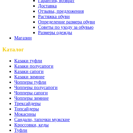
Гарантия, возврат
Доставка
Отзывы, предложения
Растяжка обуви
Определение размера обуви
Советы по уходу за обувью
Размеры одежды
Магазин
Каталог
Казаки туфли
Казаки полусапоги
Казаки сапоги
Казаки зимние
Чопперы туфли
Чопперы полусапоги
Чопперы сапоги
Чопперы зимние
Трексайдеры
Топсайдеры
Мокасины
Сандали, тапочки мужские
Кроссовки, кеды
Туфли