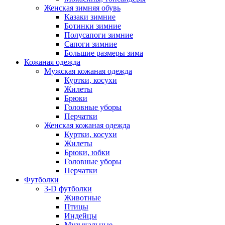
Женская зимняя обувь
Казаки зимние
Ботинки зимние
Полусапоги зимние
Сапоги зимние
Большие размеры зима
Кожаная одежда
Мужская кожаная одежда
Куртки, косухи
Жилеты
Брюки
Головные уборы
Перчатки
Женская кожаная одежда
Куртки, косухи
Жилеты
Брюки, юбки
Головные уборы
Перчатки
Футболки
3-D футболки
Животные
Птицы
Индейцы
Музыкальные