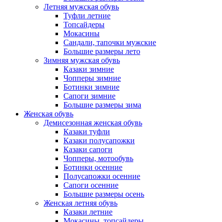
Летняя мужская обувь
Туфли летние
Топсайдеры
Мокасины
Сандали, тапочки мужские
Большие размеры лето
Зимняя мужская обувь
Казаки зимние
Чопперы зимние
Ботинки зимние
Сапоги зимние
Большие размеры зима
Женская обувь
Демисезонная женская обувь
Казаки туфли
Казаки полусапожки
Казаки сапоги
Чопперы, мотообувь
Ботинки осенние
Полусапожки осенние
Сапоги осенние
Большие размеры осень
Женская летняя обувь
Казаки летние
Мокасины, топсайдеры