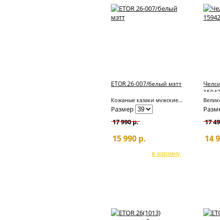
Казаки
зимние
Ботинки
зимние
Полусапоги
зимние
Сапоги
зимние
Большие
размеры
ETOR 26-007/белый мэтт
Челс
зима
15942
Кожаные казаки мужские ETOR 26-007/белый мэтт
Размер
Разм
17 990 р.
17 49
15 990 р.
14 9
лидеры продаж