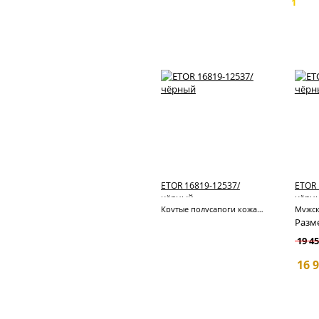
Страницы:
1
Пок
туфли
Казаки
Топ каталога
полусапожки
Казаки
сапоги
Чопперы,
мотообувь
Ботинки
осенние
Полусапожки
осенние
Сапоги
осенние
Большие
ETOR 16819-12537/
ETOR 
размеры
чёрный
чёрн
осень
Крутые полусапоги кожаные.
Женская летняя
Разм
обувь
19 45
Казаки
летние
16 9
Мокасины,
топсайдеры
Женская зимняя
обувь