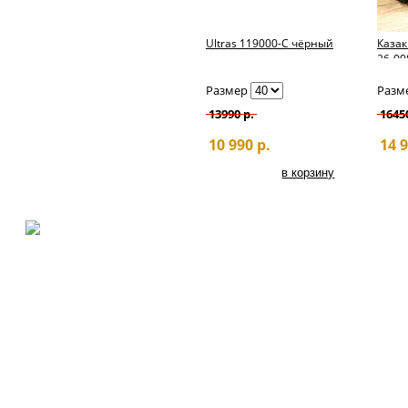
Ultras 119000-С чёрный
Казак
26-00
Размер
Разм
13990 р.
1645
10 990 р.
14 9
© Интернет-
Каталог
магазин "ETOR ОБУВЬ
КАЗАКИ", 2026.
Бренды
О нас
Контакты
Казак
и
обувь
Растяжка обуви
Определение разме
Советы по уходу за 