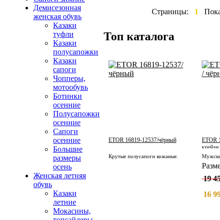
Демисезонная
Страницы:
1
Пок
женская обувь
Казаки
Топ каталога
туфли
Казаки
полусапожки
Казаки
сапоги
Чопперы,
мотообувь
Ботинки
осенние
Полусапожки
осенние
Сапоги
осенние
ETOR 16819-12537/чёрный
ETOR 1
крейзи
Большие
Крутые полусапоги кожаные.
размеры
Разм
осень
Женская летняя
19 45
обувь
Казаки
16 99
летние
Мокасины,
топсайдеры