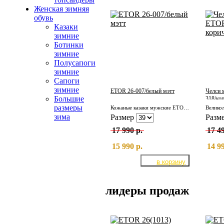
Женская зимняя
обувь
Казаки
зимние
Ботинки
зимние
Полусапоги
зимние
Сапоги
зимние
ETOR 26-007/белый мэтт
Челси 
Большие
318/ко
размеры
Кожаные казаки мужские ETOR 26-007/белый мэтт
зима
Размер
Разм
17 990 р.
17 49
15 990 р.
14 99
лидеры продаж