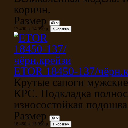
коричн.
Размер
17 490 р.
14 990 р.
ETOR 18450-137/чёрн.
Крутые сапоги мужские
КРС. Подкладка полнос
износостойкая подошва
Размер
18 450 р.
15 990 р.