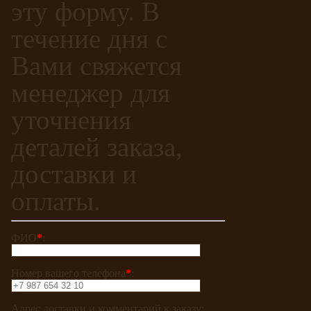
эту форму. В
течение дня с
Вами свяжется
менеджер для
уточнения
деталей заказа,
доставки и
оплаты.
ФИО
*
:
Номер вашего телефона
*
:
Адрес доставки и комментарий к заказу: