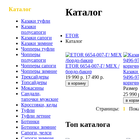
Каталог
Каталог
Казаки туфли
Казаки
полусапоги
ETOR
Казаки сапоги
Каталог
Казаки зимние
Чопперы туфли
Чопперы
полусапоги
Чопперы сапоги
ETOR 6654-007-Г/ МЕХ /
Чопперы зимние
бордо-бакир
Казаки
Трексайдеры
19 990 р.
17 490 р.
9496-9
Топсайдеры
коричн
Мокасины
Размер
Сандали,
25 990 
тапочки мужские
Кроссовки, кеды
Страницы:
1
Пок
Туфли
Туфли летние
Ботинки
Топ каталога
Ботинки зимние
Сапоги, челси
Сапоги зимние