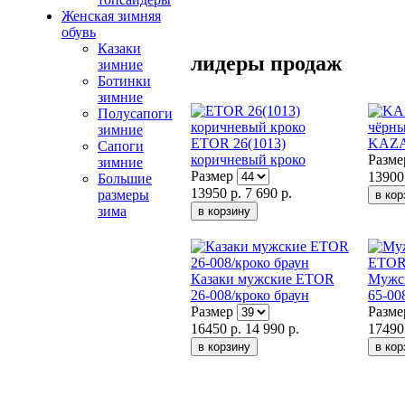
Женская зимняя
обувь
Казаки
лидеры продаж
зимние
Ботинки
зимние
Полусапоги
зимние
ETOR 26(1013)
KAZA
Сапоги
коричневый кроко
Разм
зимние
Размер
13900
Большие
13950 р.
7 690 р.
размеры
зима
Казаки мужские ETOR
Мужс
26-008/кроко браун
65-00
Размер
Разм
16450 р.
14 990 р.
17490