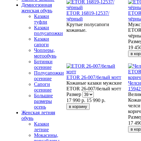
Демисезонная
женская обувь
ETOR 16819-12537/
ETOR 
Казаки
чёрный
чёрны
туфли
Крутые полусапоги
Мужс
Казаки
кожаные.
ETOR 
полусапожки
чёрны
Казаки
Разм
сапоги
19 450
Чопперы,
мотообувь
Ботинки
осенние
Полусапожки
ETOR 26-007/белый мэтт
осенние
Кожаные казаки мужские
Челс
Сапоги
ETOR 26-007/белый мэтт
15942
осенние
Размер
Велик
Большие
Кожа
17 990 р.
15 990 р.
размеры
челси
осень
корич
Женская летняя
Разм
обувь
17 490
Казаки
летние
Мокасины,
топсайдеры