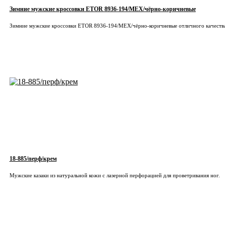
Зимние мужские кроссовки ETOR 8936-194/МЕХ/чёрно-коричневые
Зимние мужские кроссовки ETOR 8936-194/МЕХ/чёрно-коричневые отличного качеств
18-885/перф/крем
Мужские казаки из натуральной кожи с лазерной перфорацией для проветривания ног.