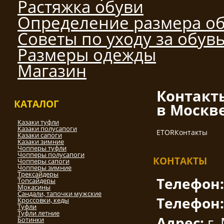
Растяжка обуви
Определение размера о
Советы по уходу за обув
Размеры одежды
Магазин
Контакт
КАТАЛОГ
в Москве
Казаки туфли
Казаки полусапоги
ETOR
Контакты
Казаки сапоги
Казаки зимние
Чопперы туфли
Чопперы полусапоги
КОНТАКТЫ
Чопперы сапоги
Чопперы зимние
Трексайдеры
Телефон
Топсайдеры
Мокасины
Сандали, тапочки мужские
Телефон
Кроссовки, кеды
Туфли
Туфли летние
Адрес:
г.
Ботинки