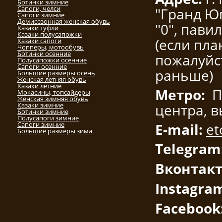
Ботинки зимние
Сапоги, челси
"Гранд Ю
Сапоги зимние
Демисезонная женская обувь
"0", пави
Казаки туфли
Казаки полусапожки
(если пла
Казаки сапоги
Чопперы, мотообувь
Ботинки осенние
пожалуйс
Полусапожки осенние
Сапоги осенние
раньше)
Большие размеры осень
Женская летняя обувь
Казаки летние
Метро:
П
Мокасины, топсайдеры
Женская зимняя обувь
Казаки зимние
центра, 
Ботинки зимние
Полусапоги зимние
Сапоги зимние
E-mail:
et
Большие размеры зима
Telegram
Вконтакт
Instagra
Facebook