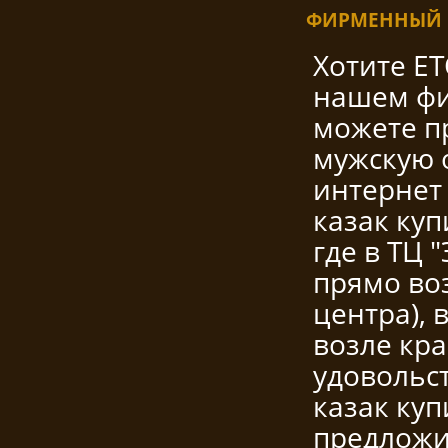
ФИРМЕННЫЙ М
Хотите E
нашем фи
можете п
мужскую 
интернет
казак куп
где в ТЦ
прямо во
центра), 
возле кра
удовольс
казак ку
предложи