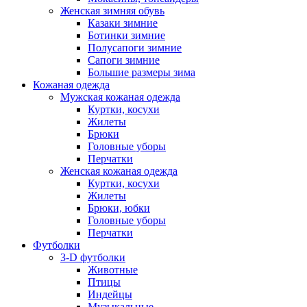
Женская зимняя обувь
Казаки зимние
Ботинки зимние
Полусапоги зимние
Сапоги зимние
Большие размеры зима
Кожаная одежда
Мужская кожаная одежда
Куртки, косухи
Жилеты
Брюки
Головные уборы
Перчатки
Женская кожаная одежда
Куртки, косухи
Жилеты
Брюки, юбки
Головные уборы
Перчатки
Футболки
3-D футболки
Животные
Птицы
Индейцы
Музыкальные