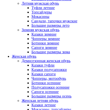
Летняя мужская обувь
Туфли летние
Топсайдеры
Мокасины
Сандали, тапочки мужские
Большие размеры лето
Зимняя мужская обувь
Казаки зимние
Чопперы зимние
Ботинки зимние
Сапоги зимние
Большие размеры зима
Женская обувь
Демисезонная женская обувь
Казаки туфли
Казаки полусапожки
Казаки сапоги
Чопперы, мотообувь
Ботинки осенние
Полусапожки осенние
Сапоги осенние
Большие размеры осень
Женская летняя обувь
Казаки летние
Мокасины, топсайдеры