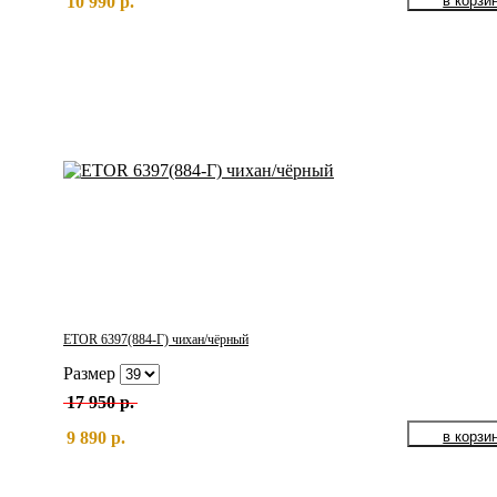
10 990 р.
ETOR 6397(884-Г) чихан/чёрный
Размер
17 950 р.
9 890 р.