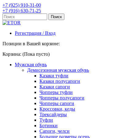
+7 (925) 910-31-00
+7 (916) 630-71-25
Регистрация / Вход
Позиции в Вашей корзине:
Корзина:
(Пока пусто)
Мужская обувь
Демисезонная мужская обувь
Казаки туфли
Казаки полусапоги
Казаки сапоги
Чопперы туфли
Чопперы полусапоги
Чопперы сапоги
Кроссовки, кеды
Трексайдеры
Туфли
Ботинки
Сапоги, челси
Большие размеры осень