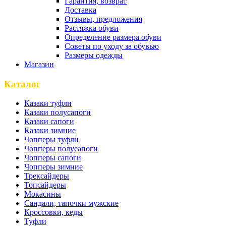
Гарантия, возврат
Доставка
Отзывы, предложения
Растяжка обуви
Определение размера обуви
Советы по уходу за обувью
Размеры одежды
Магазин
Каталог
Казаки туфли
Казаки полусапоги
Казаки сапоги
Казаки зимние
Чопперы туфли
Чопперы полусапоги
Чопперы сапоги
Чопперы зимние
Трексайдеры
Топсайдеры
Мокасины
Сандали, тапочки мужские
Кроссовки, кеды
Туфли