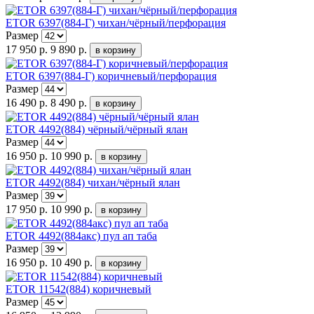
ETOR 6397(884-Г) чихан/чёрный/перфорация
Размер
17 950 р.
9 890 р.
ETOR 6397(884-Г) коричневый/перфорация
Размер
16 490 р.
8 490 р.
ETOR 4492(884) чёрный/чёрный ялан
Размер
16 950 р.
10 990 р.
ETOR 4492(884) чихан/чёрный ялан
Размер
17 950 р.
10 990 р.
ETOR 4492(884акс) пул ап таба
Размер
16 950 р.
10 490 р.
ETOR 11542(884) коричневый
Размер