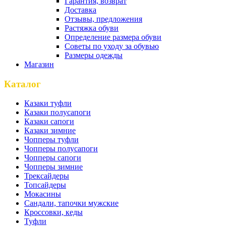
Гарантия, возврат
Доставка
Отзывы, предложения
Растяжка обуви
Определение размера обуви
Советы по уходу за обувью
Размеры одежды
Магазин
Каталог
Казаки туфли
Казаки полусапоги
Казаки сапоги
Казаки зимние
Чопперы туфли
Чопперы полусапоги
Чопперы сапоги
Чопперы зимние
Трексайдеры
Топсайдеры
Мокасины
Сандали, тапочки мужские
Кроссовки, кеды
Туфли