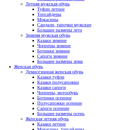
Летняя мужская обувь
Туфли летние
Топсайдеры
Мокасины
Сандали, тапочки мужские
Большие размеры лето
Зимняя мужская обувь
Казаки зимние
Чопперы зимние
Ботинки зимние
Сапоги зимние
Большие размеры зима
Женская обувь
Демисезонная женская обувь
Казаки туфли
Казаки полусапожки
Казаки сапоги
Чопперы, мотообувь
Ботинки осенние
Полусапожки осенние
Сапоги осенние
Большие размеры осень
Женская летняя обувь
Казаки летние
Мокасины, топсайдеры