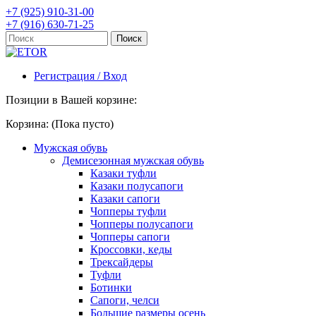
+7 (925) 910-31-00
+7 (916) 630-71-25
Регистрация / Вход
Позиции в Вашей корзине:
Корзина:
(Пока пусто)
Мужская обувь
Демисезонная мужская обувь
Казаки туфли
Казаки полусапоги
Казаки сапоги
Чопперы туфли
Чопперы полусапоги
Чопперы сапоги
Кроссовки, кеды
Трексайдеры
Туфли
Ботинки
Сапоги, челси
Большие размеры осень