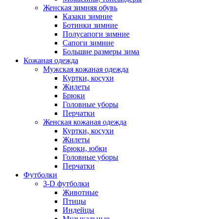
Женская зимняя обувь
Казаки зимние
Ботинки зимние
Полусапоги зимние
Сапоги зимние
Большие размеры зима
Кожаная одежда
Мужская кожаная одежда
Куртки, косухи
Жилеты
Брюки
Головные уборы
Перчатки
Женская кожаная одежда
Куртки, косухи
Жилеты
Брюки, юбки
Головные уборы
Перчатки
Футболки
3-D футболки
Животные
Птицы
Индейцы
Музыкальные