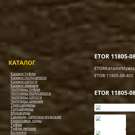
Растяжка обуви
Определение размера о
Советы по уходу за обув
Размеры одежды
Магазин
ETOR 11805-08
КАТАЛОГ
ETOR
Каталог
Мужск
Казаки туфли
ETOR 11805-08-805 
Казаки полусапоги
Казаки сапоги
Казаки зимние
Чопперы туфли
ETOR 11805-08
Чопперы полусапоги
Чопперы сапоги
Чопперы зимние
Трексайдеры
Топсайдеры
Мокасины
Сандали, тапочки мужские
Кроссовки, кеды
Туфли
Туфли летние
Ботинки