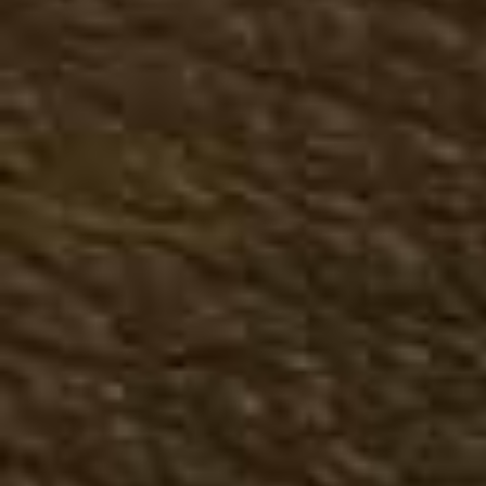
Казаки зимние
Чопперы зимние
Ботинки зимние
Сапоги зимние
Большие размеры зима
Женская обувь
Демисезонная женская о
Казаки туфли
Казаки полусапожки
Казаки сапоги
Чопперы, мотообувь
Ботинки осенние
Полусапожки осенние
Сапоги осенние