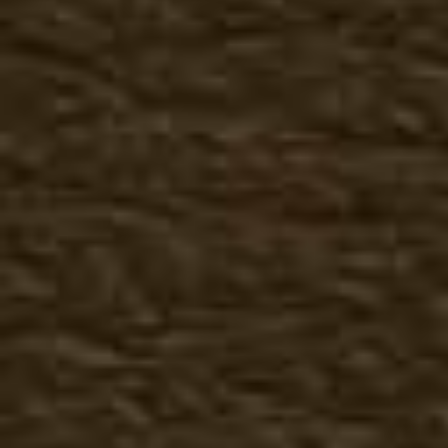
Музыкальные
Черепа
Фэнтази
Мото
Милитари
Музыкальные футболки
Животные
Птицы
Индейцы
Музыкальные
Черепа
Фэнтази
Мото
Милитари