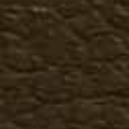
Аксессуары
Банданы
Подставка для снятия об
Пряжки
Ремни
Сбруя к казакам
Средства по уходу за об
Сувениры
Шнурки для обуви
Покупателям
Как сделать заказ
Гарантия, возврат
Доставка
Отзывы, предложения