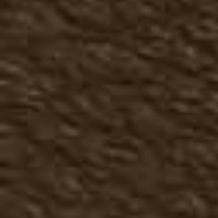
Чопперы сапоги
Кроссовки, кеды
Трексайдеры
Туфли
Ботинки
Сапоги, челси
Большие размеры осень
Летняя мужская обувь
Туфли летние
Топсайдеры
Мокасины
Сандали, тапочки мужск
Большие размеры лето
Зимняя мужская обувь