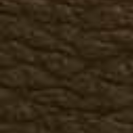
Брюки
Головные уборы
Перчатки
Женская кожаная одежда
Куртки, косухи
Жилеты
Брюки, юбки
Головные уборы
Перчатки
Футболки
3-D футболки
Животные
Птицы
Индейцы