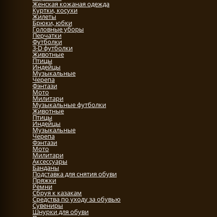
Женская кожаная одежда
Куртки, косухи
Жилеты
Брюки, юбки
Головные уборы
Перчатки
Футболки
3-D футболки
Животные
Птицы
Индейцы
Музыкальные
Черепа
Фэнтази
Мото
Милитари
Музыкальные футболки
Животные
Птицы
Индейцы
Музыкальные
Черепа
Фэнтази
Мото
Милитари
Аксессуары
Банданы
Подставка для снятия обуви
Пряжки
Ремни
Сбруя к казакам
Средства по уходу за обувью
Сувениры
Шнурки для обуви