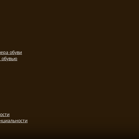
ера обуви
а обувью
ости
нциальности