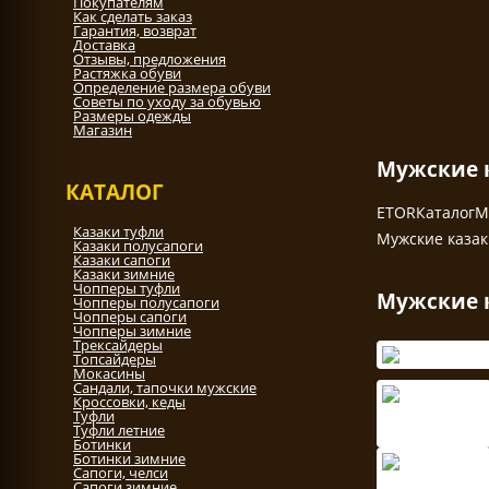
Покупателям
Как сделать заказ
Гарантия, возврат
Доставка
Отзывы, предложения
Растяжка обуви
Определение размера обуви
Советы по уходу за обувью
Размеры одежды
Магазин
Мужские к
КАТАЛОГ
ETOR
Каталог
М
Казаки туфли
Мужские казак
Казаки полусапоги
Казаки сапоги
Казаки зимние
Чопперы туфли
Мужские к
Чопперы полусапоги
Чопперы сапоги
Чопперы зимние
Трексайдеры
Топсайдеры
Мокасины
Сандали, тапочки мужские
Кроссовки, кеды
Туфли
Туфли летние
Ботинки
Ботинки зимние
Сапоги, челси
Сапоги зимние