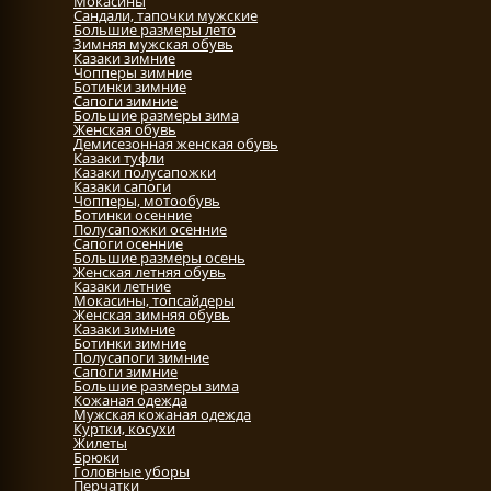
Мокасины
Сандали, тапочки мужские
Большие размеры лето
Зимняя мужская обувь
Казаки зимние
Чопперы зимние
Ботинки зимние
Сапоги зимние
Большие размеры зима
Женская обувь
Демисезонная женская обувь
Казаки туфли
Казаки полусапожки
Казаки сапоги
Чопперы, мотообувь
Ботинки осенние
Полусапожки осенние
Сапоги осенние
Большие размеры осень
Женская летняя обувь
Казаки летние
Мокасины, топсайдеры
Женская зимняя обувь
Казаки зимние
Ботинки зимние
Полусапоги зимние
Сапоги зимние
Большие размеры зима
Кожаная одежда
Мужская кожаная одежда
Куртки, косухи
Жилеты
Брюки
Головные уборы
Перчатки