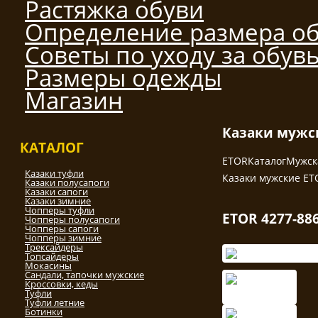
Растяжка обуви
Определение размера о
Советы по уходу за обув
Размеры одежды
Магазин
Казаки мужс
КАТАЛОГ
ETOR
Каталог
Мужск
Казаки туфли
Казаки мужские ET
Казаки полусапоги
Казаки сапоги
Казаки зимние
Чопперы туфли
ETOR 4277-88
Чопперы полусапоги
Чопперы сапоги
Чопперы зимние
Трексайдеры
Топсайдеры
Мокасины
Сандали, тапочки мужские
Кроссовки, кеды
Туфли
Туфли летние
Ботинки