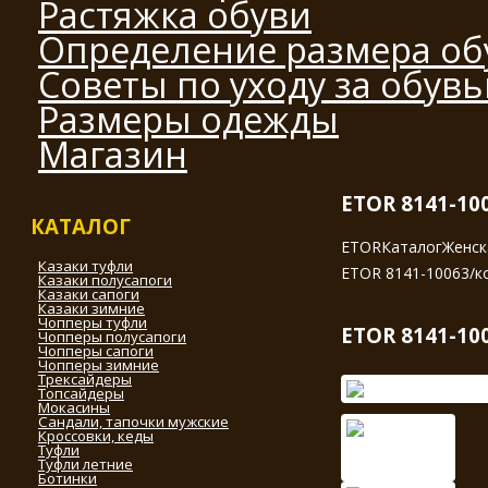
Растяжка обуви
Определение размера об
Советы по уходу за обув
Размеры одежды
Магазин
ETOR 8141-10
КАТАЛОГ
ETOR
Каталог
Женск
Казаки туфли
ETOR 8141-10063/к
Казаки полусапоги
Казаки сапоги
Казаки зимние
Чопперы туфли
ETOR 8141-10
Чопперы полусапоги
Чопперы сапоги
Чопперы зимние
Трексайдеры
Топсайдеры
Мокасины
Сандали, тапочки мужские
Кроссовки, кеды
Туфли
Туфли летние
Ботинки