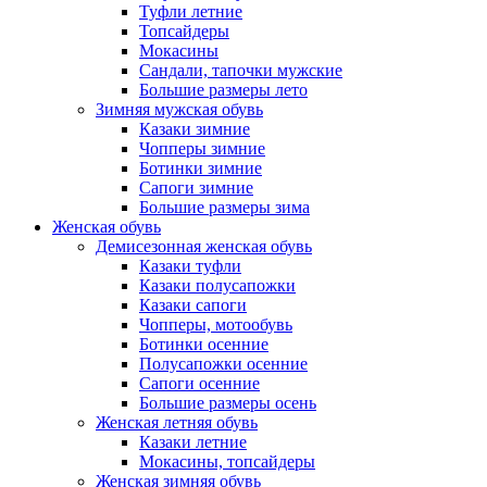
Туфли летние
Топсайдеры
Мокасины
Сандали, тапочки мужские
Большие размеры лето
Зимняя мужская обувь
Казаки зимние
Чопперы зимние
Ботинки зимние
Сапоги зимние
Большие размеры зима
Женская обувь
Демисезонная женская обувь
Казаки туфли
Казаки полусапожки
Казаки сапоги
Чопперы, мотообувь
Ботинки осенние
Полусапожки осенние
Сапоги осенние
Большие размеры осень
Женская летняя обувь
Казаки летние
Мокасины, топсайдеры
Женская зимняя обувь