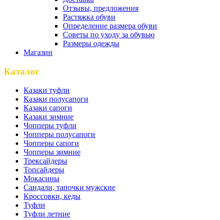
Отзывы, предложения
Растяжка обуви
Определение размера обуви
Советы по уходу за обувью
Размеры одежды
Магазин
Каталог
Казаки туфли
Казаки полусапоги
Казаки сапоги
Казаки зимние
Чопперы туфли
Чопперы полусапоги
Чопперы сапоги
Чопперы зимние
Трексайдеры
Топсайдеры
Мокасины
Сандали, тапочки мужские
Кроссовки, кеды
Туфли
Туфли летние