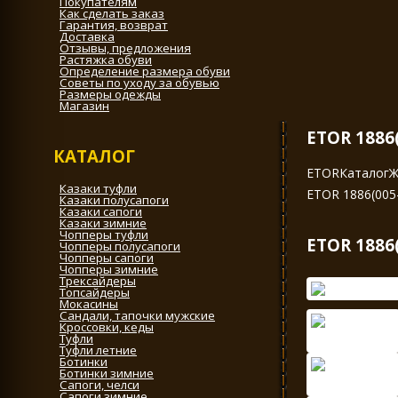
Покупателям
Как сделать заказ
Гарантия, возврат
Доставка
Отзывы, предложения
Растяжка обуви
Определение размера обуви
Советы по уходу за обувью
Размеры одежды
Магазин
ETOR 1886
КАТАЛОГ
ETOR
Каталог
Ж
Казаки туфли
ETOR 1886(005
Казаки полусапоги
Казаки сапоги
Казаки зимние
Чопперы туфли
ETOR 1886
Чопперы полусапоги
Чопперы сапоги
Чопперы зимние
Трексайдеры
Топсайдеры
Мокасины
Сандали, тапочки мужские
Кроссовки, кеды
Туфли
Туфли летние
Ботинки
Ботинки зимние
Сапоги, челси
Сапоги зимние