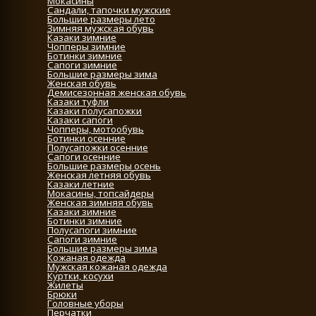
Мокасины
Сандали, тапочки мужские
Большие размеры лето
Зимняя мужская обувь
Казаки зимние
Чопперы зимние
Ботинки зимние
Сапоги зимние
Большие размеры зима
Женская обувь
Демисезонная женская обувь
Казаки туфли
Казаки полусапожки
Казаки сапоги
Чопперы, мотообувь
Ботинки осенние
Полусапожки осенние
Сапоги осенние
Большие размеры осень
Женская летняя обувь
Казаки летние
Мокасины, топсайдеры
Женская зимняя обувь
Казаки зимние
Ботинки зимние
Полусапоги зимние
Сапоги зимние
Большие размеры зима
Кожаная одежда
Мужская кожаная одежда
Куртки, косухи
Жилеты
Брюки
Головные уборы
Перчатки