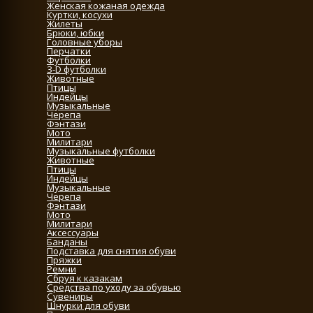
Женская кожаная одежда
Куртки, косухи
Жилеты
Брюки, юбки
Головные уборы
Перчатки
Футболки
3-D футболки
Животные
Птицы
Индейцы
Музыкальные
Черепа
Фэнтази
Мото
Милитари
Музыкальные футболки
Животные
Птицы
Индейцы
Музыкальные
Черепа
Фэнтази
Мото
Милитари
Аксессуары
Банданы
Подставка для снятия обуви
Пряжки
Ремни
Сбруя к казакам
Средства по уходу за обувью
Сувениры
Шнурки для обуви