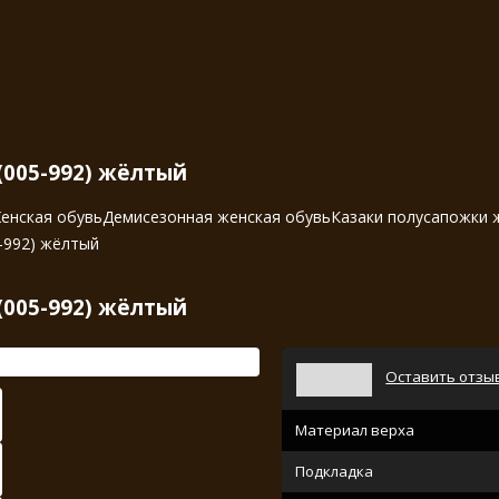
(005-992) жёлтый
енская обувь
Демисезонная женская обувь
Казаки полусапожки 
-992) жёлтый
(005-992) жёлтый
Оставить отзы
Материал верха
Подкладка