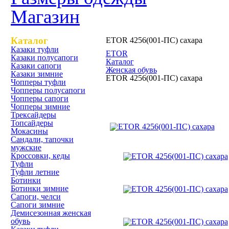
Магазин
Каталог
ETOR 4256(001-ПС) сахара
Казаки туфли
ETOR
Казаки полусапоги
Каталог
Казаки сапоги
Женская обувь
Казаки зимние
ETOR 4256(001-ПС) сахара
Чопперы туфли
Чопперы полусапоги
Чопперы сапоги
ETOR 4256(001-ПС) сахара
Чопперы зимние
Трексайдеры
Топсайдеры
Мокасины
Сандали, тапочки
мужские
Кроссовки, кеды
Туфли
Туфли летние
Ботинки
Ботинки зимние
Сапоги, челси
Сапоги зимние
Демисезонная женская
обувь